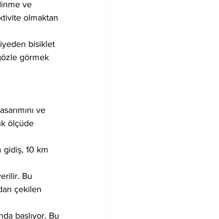
edinme ve 
ktivite olmaktan 
iyeden bisiklet 
r gözle görmek 
tasarımını ve 
ük ölçüde 
 gidiş, 10 km 
rilir. Bu 
ndan çekilen 
nda başlıyor. Bu 