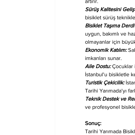
artırır.
Sürüş Kalitesini Geliş
bisiklet sürüş teknikle
Bisiklet Taşıma Derdi
uygun, bakımlı ve hazı
olmayanlar için büyük 
Ekonomik Katılım:
 Sa
imkanları sunar.
Aile Dostu:
 Çocuklar i
İstanbul'u bisikletle k
Turistik Çekicilik: 
İsta
Tarihi Yarımada'yı far
Teknik Destek ve Reh
ve profesyonel bisikle
Sonuç:
Tarihi Yarımada Bisikl