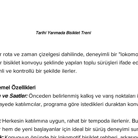
Tarihi Yarımada Bisiklet Treni
i bir rota ve zaman çizelgesi dahilinde, deneyimli bir "lokomo
r bisiklet konvoyu şeklinde yapılan toplu sürüşleri ifade ede
i ve kontrollü bir şekilde ilerler.
emel Özellikleri
ve Saatler: 
Önceden belirlenmiş kalkış ve varış noktaları 
sayede katılımcılar, programa göre istedikleri duraktan kon
:
 Herkesin katılımına uygun, rahat bir tempoda ilerlenir. B
er hem de yeni başlayanlar için ideal bir sürüş deneyimi su
: 
Konvoyun önünde bir lokomotif bisiklet rehberi, arkasında