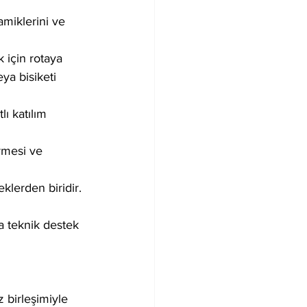
miklerini ve 
 için rotaya 
ya bisiketi 
lı katılım 
irmesi ve 
klerden biridir. 
 teknik destek 
z birleşimiyle 