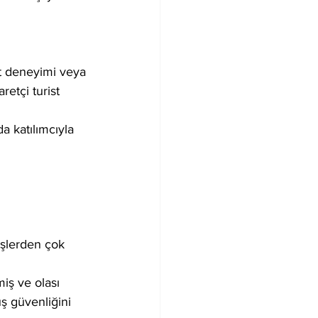
let deneyimi veya 
retçi turist 
a katılımcıyla 
üşlerden çok 
iş ve olası 
üş güvenliğini 