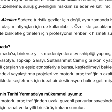
u düzenleme, sürüş güvenliğini maksimize eder ve katılımcı
lanları: 
Sadece turistik geziler için değil, aynı zamanda 
 ulaşım ihtiyaçları için de kullanılabilir. Özellikle çocuklar
de bisikletle gitmeleri için profesyonel rehberlik hizmeti sun
mada?
ımada'sı, binlerce yıllık medeniyetlere ev sahipliği yapmış,
yasofya, Topkapı Sarayı, Sultanahmet Camii gibi ikonik yapıl
li çarşıları ve eşsiz atmosferiyle burası, keşfedilmeyi bekle
eki yayalaştırma projeleri ve motorlu araç trafiğinin azaltı
ikletle keşfetmek için ideal bir destinasyon haline getirmişt
ptinin Tarihi Yarımada'ya mükemmel uyumu:
motorlu araç trafiğinden uzak, güvenli parkurlar sayesind
için rahat ve keyifli bir sürüş imkanı sunulur.