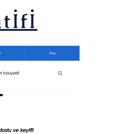
tİfİ
t
Blog
t İnisiyatifi
T
ostu ve keyifli 