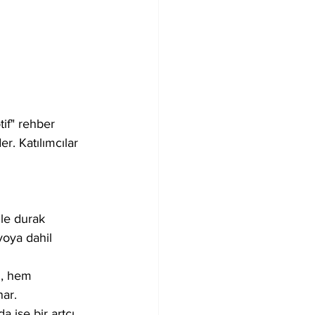
tif" rehber 
r. Katılımcılar 
ile durak 
voya dahil 
u, hem 
nar.
 ise bir artçı 