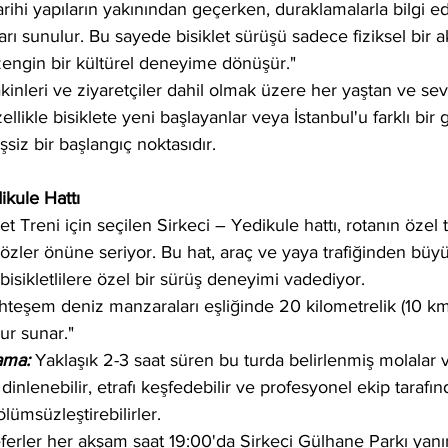
arihi yapıların yakınından geçerken, duraklamalarla bilgi 
arı sunulur. Bu sayede bisiklet sürüşü sadece fiziksel bir a
zengin bir kültürel deneyime dönüşür."
kinleri ve ziyaretçiler dahil olmak üzere her yaştan ve sev
llikle bisiklete yeni başlayanlar veya İstanbul'u farklı bi
eşsiz bir başlangıç noktasıdır.
ikule Hattı
et Treni için seçilen Sirkeci – Yedikule hattı, rotanın özel 
özler önüne seriyor. Bu hat, araç ve yaya trafiğinden büy
 bisikletlilere özel bir sürüş deneyimi vadediyor.
teşem deniz manzaraları eşliğinde 20 kilometrelik (10 km
kur sunar."
ama: 
Yaklaşık 2-3 saat süren bu turda belirlenmiş molalar ve
 dinlenebilir, etrafı keşfedebilir ve profesyonel ekip tarafı
 ölümsüzleştirebilirler.
ferler her akşam saat 19:00'da Sirkeci Gülhane Parkı yanı