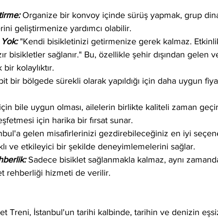
tirme:
 Organize bir konvoy içinde sürüş yapmak, grup dina
rini geliştirmenize yardımcı olabilir.
 Yok: 
"Kendi bisikletinizi getirmenize gerek kalmaz. Etkinlik
r bisikletler sağlanır." Bu, özellikle şehir dışından gelen ve
bir kolaylıktır.
bit bir bölgede sürekli olarak yapıldığı için daha uygun fiyat
çin bile uygun olması, ailelerin birlikte kaliteli zaman geç
eşfetmesi için harika bir fırsat sunar.
nbul'a gelen misafirlerinizi gezdirebileceğiniz en iyi seçene
klı ve etkileyici bir şekilde deneyimlemelerini sağlar.
berlik: 
Sadece bisiklet sağlanmakla kalmaz, aynı zamanda
t rehberliği hizmeti de verilir.
et Treni, İstanbul'un tarihi kalbinde, tarihin ve denizin eşsi