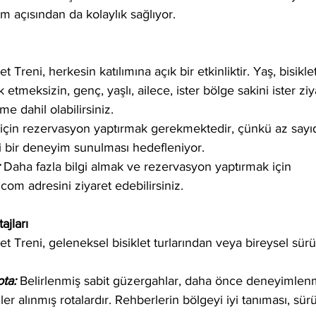
 açısından da kolaylık sağlıyor.
et Treni, herkesin katılımına açık bir etkinliktir. Yaş, bisik
 etmeksizin, genç, yaşlı, ailece, ister bölge sakini ister ziya
e dahil olabilirsiniz.
 için rezervasyon yaptırmak gerekmektedir, çünkü az sayıd
eli bir deneyim sunulması hedefleniyor.
 
Daha fazla bilgi almak ve rezervasyon yaptırmak için 
i.com adresini ziyaret edebilirsiniz.
ajları
let Treni, geleneksel bisiklet turlarından veya bireysel sür
ta:
 Belirlenmiş sabit güzergahlar, daha önce deneyimlenm
er alınmış rotalardır. Rehberlerin bölgeyi iyi tanıması, sür