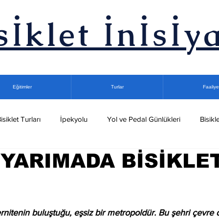
sİklet İnİsİya
Eğitimler
Turlar
Faaliye
isiklet Turları
İpekyolu
Yol ve Pedal Günlükleri
Bisikle
 YARIMADA BİSİKLE
let Turları
Gece Bisiklet Turu
Kuşadası Bisiklet Kampları
Podcast
dız
rnitenin buluştuğu, eşsiz bir metropoldür. Bu şehri çevre d