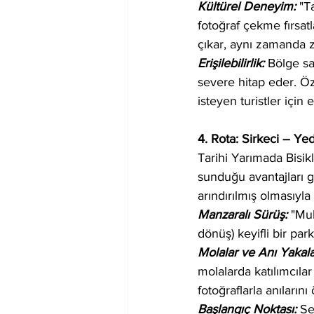
Kültürel Deneyim: 
"T
fotoğraf çekme fırsatl
çıkar, aynı zamanda 
Erişilebilirlik:
 Bölge sa
severe hitap eder. Öze
isteyen turistler için 
4. Rota: Sirkeci – Yed
Tarihi Yarımada Bisikl
sunduğu avantajları g
arındırılmış olmasıyla
Manzaralı Sürüş: 
"Muh
dönüş) keyifli bir par
Molalar ve Anı Yakal
molalarda katılımcılar
fotoğraflarla anılarını
Başlangıç Noktası: 
Se