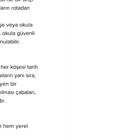
ların rotadan 
işe veya okula 
ın okula güvenli 
ulabilir.
 her köşesi tarih 
arın yanı sıra, 
yen bir 
lması çabaları, 
ir.
e hem yerel 