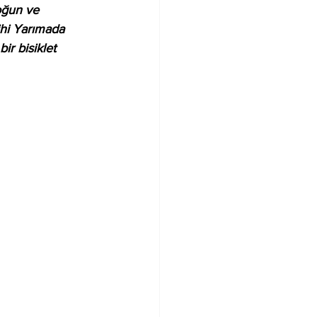
yoğun ve 
ihi Yarımada 
ir bisiklet 