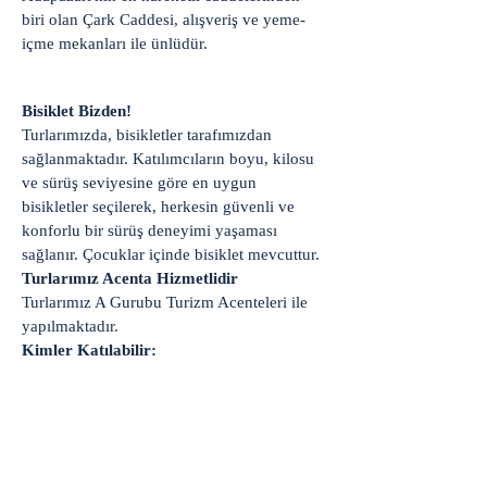
biri olan Çark Caddesi, alışveriş ve yeme-
içme mekanları ile ünlüdür.
Bisiklet Bizden!
Turlarımızda, bisikletler tarafımızdan
sağlanmaktadır. Katılımcıların boyu, kilosu
ve sürüş seviyesine göre en uygun
bisikletler seçilerek, herkesin güvenli ve
konforlu bir sürüş deneyimi yaşaması
sağlanır. Çocuklar içinde bisiklet mevcuttur.
Turlarımız Acenta Hizmetlidir
Turlarımız A Gurubu Turizm Acenteleri ile
yapılmaktadır.
Kimler Katılabilir:
Bisiklet Turlarımız tecrübeli eğitmen ve
rehberler eşiliğinde yapılmaktadır ve
amatörler için gerekli teknik destek
sunulmaktadır. Bisiklet turlarımız
performans ve spor amaçlı değil, gezi amaçlı