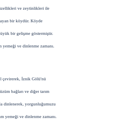
likleri ve zeytinlikleri ile
ğlayan bir köydür. Köyde
yük bir gelişme göstermiştir.
şam yemeği ve dinlenme zamanı.
l çevirerek, İznik Gölü'nü
 üzüm bağları ve diğer tarım
ında dinlenerek, yorgunluğumuzu
kşam yemeği ve dinlenme zamanı.