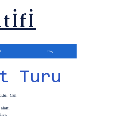
tİfİ
t
Blog
t Turu
üdür. Göl,
 alanı
üler.