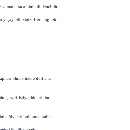
z zaman araca binip dinlenebilir
m yaşayabilirsiniz. Herhangi bir
kapıları olmak üzere dört ana
mıştır. Hristiyanlık tarihinde
ini atölyeleri bulunmaktadır.
eleri ile dikkat çeker.