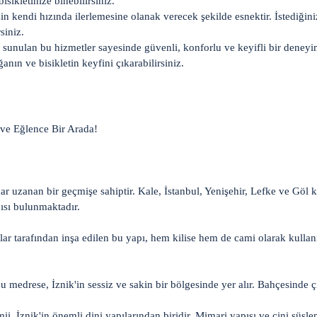
isikletinize binebilirsiniz.
n kendi hızında ilerlemesine olanak verecek şekilde esnektir. İstediğini
siniz.
e sunulan bu hizmetler sayesinde güvenli, konforlu ve keyifli bir deneyi
nın ve bisikletin keyfini çıkarabilirsiniz.
 ve Eğlence Bir Arada!
ar uzanan bir geçmişe sahiptir. Kale, İstanbul, Yenişehir, Lefke ve Göl 
pısı bulunmaktadır.
ar tarafından inşa edilen bu yapı, hem kilise hem de cami olarak kullanıl
medrese, İznik'in sessiz ve sakin bir bölgesinde yer alır. Bahçesinde ç
ii, İznik'in önemli dini yapılarından biridir. Mimari yapısı ve çini süslem