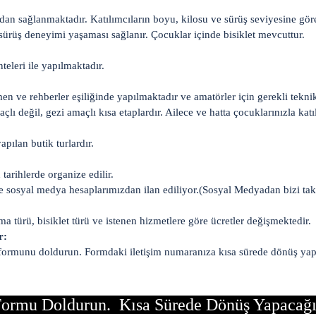
ızdan sağlanmaktadır. Katılımcıların boyu, kilosu ve sürüş seviyesine göre
sürüş deneyimi yaşaması sağlanır. Çocuklar içinde bisiklet mevcuttur.
eleri ile yapılmaktadır.
men ve rehberler eşiliğinde yapılmaktadır ve amatörler için gerekli tekni
lı değil, gezi amaçlı kısa etaplardır. Ailece ve hatta çocuklarınızla katıl
yapılan butik turlardır.
 tarihlerde organize edilir.
de sosyal medya hesaplarımızdan ilan ediliyor.(Sosyal Medyadan bizi tak
ama türü, bisiklet türü ve istenen hizmetlere göre ücretler değişmektedir.
r:
 formunu doldurun. Formdaki iletişim numaranıza kısa sürede dönüş yap
ormu Doldurun. Kısa Sürede Dönüş Yapacağ