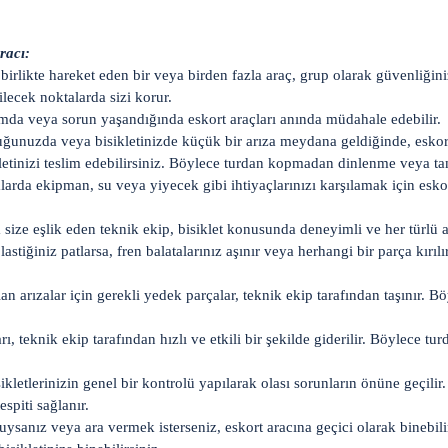
racı:
rlikte hareket eden bir veya birden fazla araç, grup olarak güvenliğinizi
lecek noktalarda sizi korur.
mda veya sorun yaşandığında eskort araçları anında müdahale edebilir.
ğunuzda veya bisikletinizde küçük bir arıza meydana geldiğinde, eskort 
kletinizi teslim edebilirsiniz. Böylece turdan kopmadan dinlenme veya tam
rda ekipman, su veya yiyecek gibi ihtiyaçlarınızı karşılamak için eskort 
size eşlik eden teknik ekip, bisiklet konusunda deneyimli ve her türlü a
astiğiniz patlarsa, fren balatalarınız aşınır veya herhangi bir parça kırıl
lan arızalar için gerekli yedek parçalar, teknik ekip tarafından taşınır.
ı, teknik ekip tarafından hızlı ve etkili bir şekilde giderilir. Böylec
letlerinizin genel bir kontrolü yapılarak olası sorunların önüne geçilir.
espiti sağlanır.
anız veya ara vermek isterseniz, eskort aracına geçici olarak binebilir