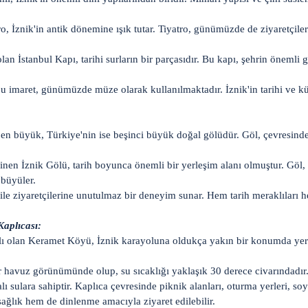
, İznik'in antik dönemine ışık tutar. Tiyatro, günümüzde de ziyaretçilere
lan İstanbul Kapı, tarihi surların bir parçasıdır. Bu kapı, şehrin önemli g
 imaret, günümüzde müze olarak kullanılmaktadır. İznik'in tarihi ve kül
en büyük, Türkiye'nin ise beşinci büyük doğal gölüdür. Göl, çevresinde
inen İznik Gölü, tarih boyunca önemli bir yerleşim alanı olmuştur. Göl, ç
 büyüler.
i ile ziyaretçilerine unutulmaz bir deneyim sunar. Hem tarih meraklıları 
aplıcası:
lı olan Keramet Köyü, İznik karayoluna oldukça yakın bir konumda yer a
r havuz görünümünde olup, su sıcaklığı yaklaşık 30 derece civarındadır.
falı sulara sahiptir. Kaplıca çevresinde piknik alanları, oturma yerleri, s
ağlık hem de dinlenme amacıyla ziyaret edilebilir.