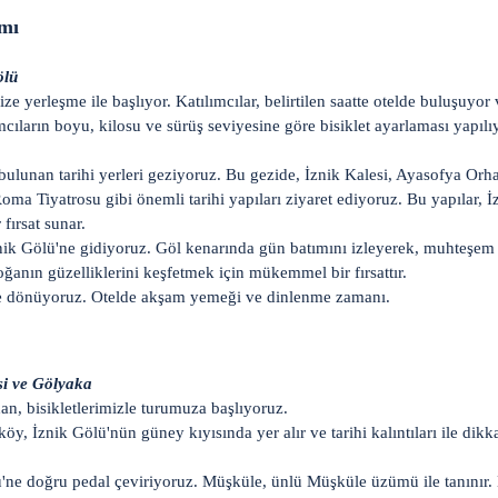
amı
ölü
e yerleşme ile başlıyor. Katılımcılar, belirtilen saatte otelde buluşuyor 
ımcıların boyu, kilosu ve sürüş seviyesine göre bisiklet ayarlaması yapılı
 bulunan tarihi yerleri geziyoruz. Bu gezide, İznik Kalesi, Ayasofya O
ma Tiyatrosu gibi önemli tarihi yapıları ziyaret ediyoruz. Bu yapılar, İz
fırsat sunar.
znik Gölü'ne gidiyoruz. Göl kenarında gün batımını izleyerek, muhteşem 
nın güzelliklerini keşfetmek için mükemmel bir fırsattır.
ze dönüyoruz. Otelde akşam yemeği ve dinlenme zamanı.
si ve Gölyaka
an, bisikletlerimizle turumuza başlıyoruz.
y, İznik Gölü'nün güney kıyısında yer alır ve tarihi kalıntıları ile dikk
ne doğru pedal çeviriyoruz. Müşküle, ünlü Müşküle üzümü ile tanınır.