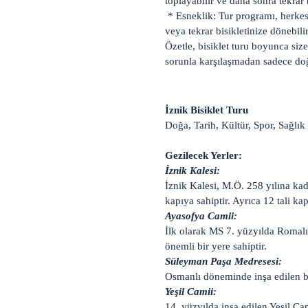
toplayabilir ve daha sonra tekrar b
* Esneklik: Tur programı, herkesi
veya tekrar bisikletinize dönebilir
Özetle, bisiklet turu boyunca siz
sorunla karşılaşmadan sadece doğa
İznik Bisiklet Turu
Doğa, Tarih, Kültür, Spor, Sağlık
Gezilecek Yerler:
İznik Kalesi:
İznik Kalesi, M.Ö. 258 yılına kad
kapıya sahiptir. Ayrıca 12 tali ka
Ayasofya Camii:
İlk olarak MS 7. yüzyılda Romalıl
önemli bir yere sahiptir.
Süleyman Paşa Medresesi:
Osmanlı döneminde inşa edilen bu 
Yeşil Camii:
14. yüzyılda inşa edilen Yeşil Cam