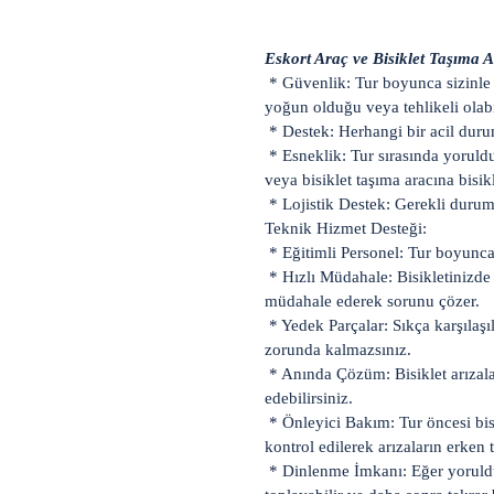
Eskort Araç ve Bisiklet Taşıma A
* Güvenlik: Tur boyunca sizinle bi
yoğun olduğu veya tehlikeli olabi
* Destek: Herhangi bir acil duru
* Esneklik: Tur sırasında yoruldu
veya bisiklet taşıma aracına bisi
* Lojistik Destek: Gerekli durumla
Teknik Hizmet Desteği:
* Eğitimli Personel: Tur boyunca 
* Hızlı Müdahale: Bisikletinizde l
müdahale ederek sorunu çözer.
* Yedek Parçalar: Sıkça karşılaşı
zorunda kalmazsınız.
* Anında Çözüm: Bisiklet arızalar
edebilirsiniz.
* Önleyici Bakım: Tur öncesi bisik
kontrol edilerek arızaların erken t
* Dinlenme İmkanı: Eğer yorulduys