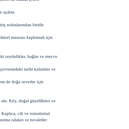
 açıktır.
iriş noktalarından biridir.
türel mirasını keşfetmek için
ki zeytinlikler, bağlar ve meyve
evresindeki tarihi kalıntılar ve
hem de doğa severler için
lır. Köy, doğal güzellikleri ve
 Kaplıca, cilt ve romatizmal
oyunma odaları ve tuvaletler