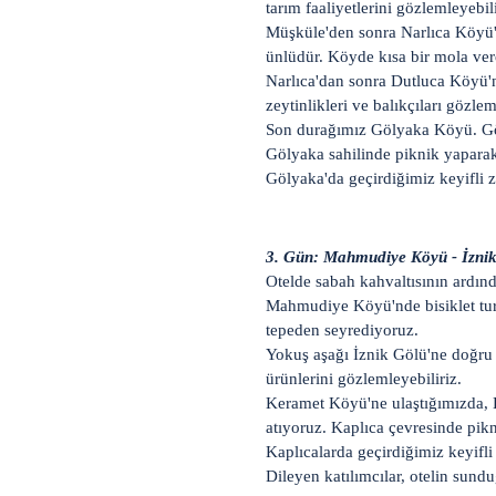
tarım faaliyetlerini gözlemleyebili
Müşküle'den sonra Narlıca Köyü'ne
ünlüdür. Köyde kısa bir mola ver
Narlıca'dan sonra Dutluca Köyü'ne
zeytinlikleri ve balıkçıları gözlem
Son durağımız Gölyaka Köyü. Göly
Gölyaka sahilinde piknik yaparak
Gölyaka'da geçirdiğimiz keyifli
3. Gün: Mahmudiye Köyü - İznik 
Otelde sabah kahvaltısının ardın
Mahmudiye Köyü'nde bisiklet turu
tepeden seyrediyoruz.
Yokuş aşağı İznik Gölü'ne doğru i
ürünlerini gözlemleyebiliriz.
Keramet Köyü'ne ulaştığımızda, K
atıyoruz. Kaplıca çevresinde pikni
Kaplıcalarda geçirdiğimiz keyifl
Dileyen katılımcılar, otelin sund