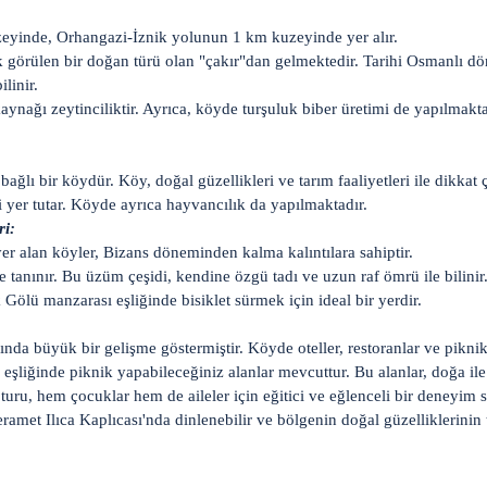
zeyinde, Orhangazi-İznik yolunun 1 km kuzeyinde yer alır.
görülen bir doğan türü olan "çakır"dan gelmektedir. Tarihi Osmanlı dö
linir.
ynağı zeytinciliktir. Ayrıca, köyde turşuluk biber üretimi de yapılmakta
ağlı bir köydür. Köy, doğal güzellikleri ve tarım faaliyetleri ile dikk
i yer tutar. Köyde ayrıca hayvancılık da yapılmaktadır.
ri:
er alan köyler, Bizans döneminden kalma kalıntılara sahiptir.
anınır. Bu üzüm çeşidi, kendine özgü tadı ve uzun raf ömrü ile bilinir. 
ik Gölü manzarası eşliğinde bisiklet sürmek için ideal bir yerdir.
ında büyük bir gelişme göstermiştir. Köyde oteller, restoranlar ve pikni
eşliğinde piknik yapabileceğiniz alanlar mevcuttur. Bu alanlar, doğa ile 
turu, hem çocuklar hem de aileler için eğitici ve eğlenceli bir deneyim 
eramet Ilıca Kaplıcası'nda dinlenebilir ve bölgenin doğal güzelliklerinin t