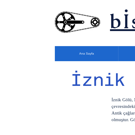
bİ
Ana Sayfa
İznik
İznik Gölü, 
çevresindeki
Antik çağlar
olmuştur. Göl