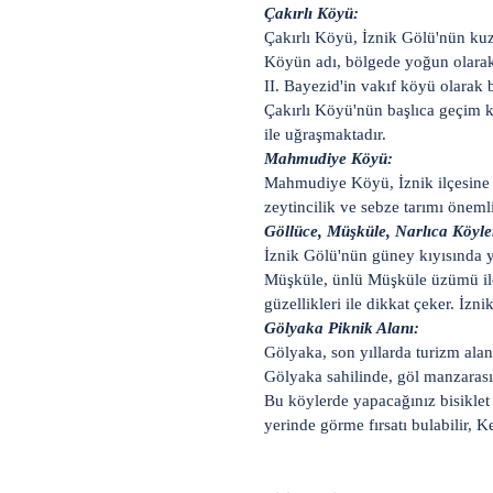
Çakırlı Köyü:
Çakırlı Köyü, İznik Gölü'nün ku
Köyün adı, bölgede yoğun olarak 
II. Bayezid'in vakıf köyü olarak bi
Çakırlı Köyü'nün başlıca geçim ka
ile uğraşmaktadır.
Mahmudiye Köyü:
Mahmudiye Köyü, İznik ilçesine b
zeytincilik ve sebze tarımı öneml
Göllüce, Müşküle, Narlıca Köyle
İznik Gölü'nün güney kıyısında y
Müşküle, ünlü Müşküle üzümü ile t
güzellikleri ile dikkat çeker. İzn
Gölyaka Piknik Alanı:
Gölyaka, son yıllarda turizm alan
Gölyaka sahilinde, göl manzarası 
Bu köylerde yapacağınız bisiklet 
yerinde görme fırsatı bulabilir, K