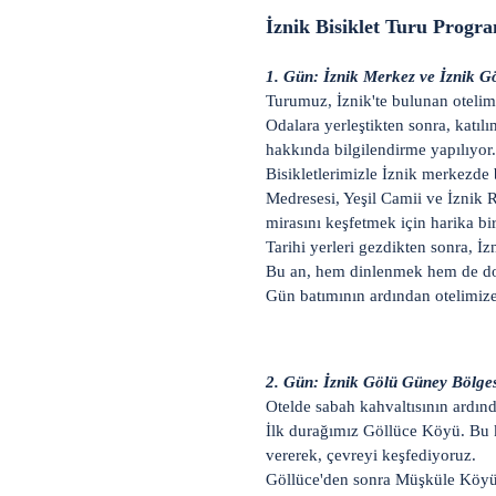
İznik Bisiklet Turu Progr
1. Gün: İznik Merkez ve İznik G
Turumuz, İznik'te bulunan otelimiz
Odalara yerleştikten sonra, katıl
hakkında bilgilendirme yapılıyor.
Bisikletlerimizle İznik merkezde
Medresesi, Yeşil Camii ve İznik Ro
mirasını keşfetmek için harika bir 
Tarihi yerleri gezdikten sonra, İ
Bu an, hem dinlenmek hem de doğa
Gün batımının ardından otelimi
2. Gün: İznik Gölü Güney Bölge
Otelde sabah kahvaltısının ardınd
İlk durağımız Göllüce Köyü. Bu kö
vererek, çevreyi keşfediyoruz.
Göllüce'den sonra Müşküle Köyü'