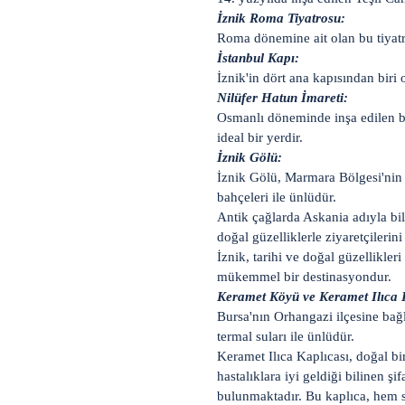
İznik Roma Tiyatrosu:
Roma dönemine ait olan bu tiyatro
İstanbul Kapı:
İznik'in dört ana kapısından biri o
Nilüfer Hatun İmareti:
Osmanlı döneminde inşa edilen bu
ideal bir yerdir.
İznik Gölü:
İznik Gölü, Marmara Bölgesi'nin 
bahçeleri ile ünlüdür.
Antik çağlarda Askania adıyla bil
doğal güzelliklerle ziyaretçilerini
İznik, tarihi ve doğal güzellikler
mükemmel bir destinasyondur.
Keramet Köyü ve Keramet Ilıca K
Bursa'nın Orhangazi ilçesine bağ
termal suları ile ünlüdür.
Keramet Ilıca Kaplıcası, doğal bi
hastalıklara iyi geldiği bilinen şi
bulunmaktadır. Bu kaplıca, hem s