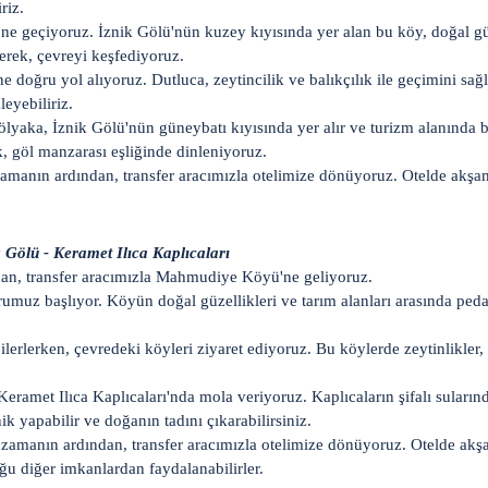
riz.
 geçiyoruz. İznik Gölü'nün kuzey kıyısında yer alan bu köy, doğal güzel
erek, çevreyi keşfediyoruz.
 doğru yol alıyoruz. Dutluca, zeytincilik ve balıkçılık ile geçimini sa
leyebiliriz.
aka, İznik Gölü'nün güneybatı kıyısında yer alır ve turizm alanında bü
, göl manzarası eşliğinde dinleniyoruz.
 zamanın ardından, transfer aracımızla otelimize dönüyoruz. Otelde ak
Gölü - Keramet Ilıca Kaplıcaları
dan, transfer aracımızla Mahmudiye Köyü'ne geliyoruz.
muz başlıyor. Köyün doğal güzellikleri ve tarım alanları arasında peda
lerlerken, çevredeki köyleri ziyaret ediyoruz. Bu köylerde zeytinlikler,
eramet Ilıca Kaplıcaları'nda mola veriyoruz. Kaplıcaların şifalı sular
k yapabilir ve doğanın tadını çıkarabilirsiniz.
i zamanın ardından, transfer aracımızla otelimize dönüyoruz. Otelde a
uğu diğer imkanlardan faydalanabilirler.