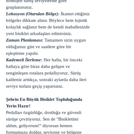
homojen sürüş seviyelerine göre
gruplanırsınız.
Lokasyon (Oturulan Bölge):
İkamet ettiğiniz
bölgeler dikkate alınır. Böylece hem lojistik
kolaylık sağlanır hem de kendi mahallenizde
yeni bisiklet arkadaşları edinirsiniz.
Zaman Planlaması:
Tamamen sizin uygun
olduğunuz gün ve saatlere göre bir
eşleştirme yapılır.
Kademeli İlerleme:
Her hafta, bir önceki
haftaya göre biraz daha gelişen ve
zenginleşen rotalara pedallıyoruz. Sürüş
kaliteniz arttıkça, sonraki aylarda daha ileri
seviye turlara geçiş yaparsınız.
Şehrin En Büyük Bisiklet Topluluğunda
Yerin Hazır!
Pedalları özgürlüğe, dostluğa ve güvenli
sürüşe çeviriyoruz. Sen de "Bisikletimi
aldım, geliyorum!" diyorsan hemen
formumuzu doldur, seviyene ve bölgene