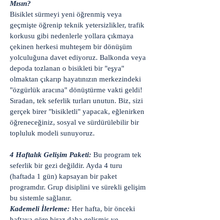
Mısın?
Bisiklet sürmeyi yeni öğrenmiş veya
geçmişte öğrenip teknik yetersizlikler, trafik
korkusu gibi nedenlerle yollara çıkmaya
çekinen herkesi muhteşem bir dönüşüm
yolculuğuna davet ediyoruz. Balkonda veya
depoda tozlanan o bisikleti bir "eşya"
olmaktan çıkarıp hayatınızın merkezindeki
"özgürlük aracına" dönüştürme vakti geldi!
Sıradan, tek seferlik turları unutun. Biz, sizi
gerçek birer "bisikletli" yapacak, eğlenirken
öğreneceğiniz, sosyal ve sürdürülebilir bir
topluluk modeli sunuyoruz.
4 Haftalık Gelişim Paketi:
Bu program tek
seferlik bir gezi değildir. Ayda 4 turu
(haftada 1 gün) kapsayan bir paket
programdır. Grup disiplini ve sürekli gelişim
bu sistemle sağlanır.
Kademeli İlerleme:
Her hafta, bir önceki
haftaya göre biraz daha gelişmiş ve