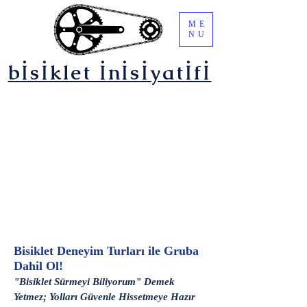
ME
NU
bİsİklet İnİsİyatİfİ
Bisiklet Deneyim Turları ile Gruba
Dahil Ol!
"Bisiklet Sürmeyi Biliyorum" Demek
Yetmez; Yolları Güvenle Hissetmeye Hazır