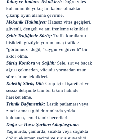
Yokuş ve Kadans Teknikleri:
Doğru vites
kullanımı ile yokuşları kabus olmaktan
çıkarıp oyun alanına çevirme.
Mekanik Hakimiyet:
Hatasız vites geçişleri,
güvenli, dengeli ve ani frenleme teknikleri.
Şehir Trafiğinde Sürüş:
Trafik kurallarını
bisikletli gözüyle yorumlama; trafikte
"görünmez" değil, "saygın ve güvenli" bir
aktör olma.
Sürüş Konforu ve Sağlık:
Sele, sırt ve bacak
ağrısı çekmeden, vücudu yormadan uzun
süre sürme teknikleri.
Kolektif Sürüş Dili:
Grup içi el işaretleri ve
sessiz iletişimle tam bir takım halinde
hareket etme.
Teknik Bağımsızlık:
Lastik patlaması veya
zincir atması gibi durumlarda yolda
kalmama, temel tamir becerileri.
Doğa ve Hava Şartları Adaptasyonu:
Yağmurda, çamurda, sıcakta veya soğukta
doğru ekipman seçimi ve sürüş güvenliği.