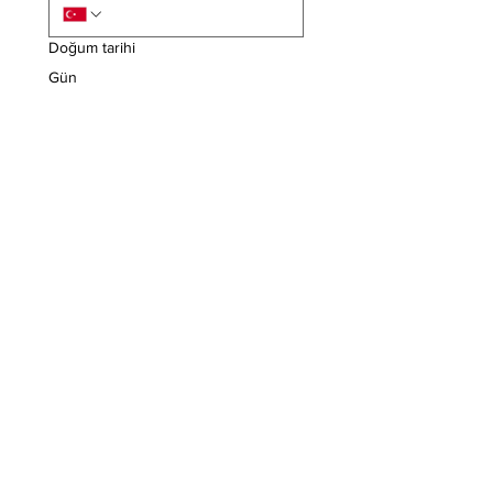
Doğum tarihi
Gün
Ay
Yıl
Adres
Meslek / Eğitim
Bisikletiniz Var mı?
Evet, Bisikletim Var