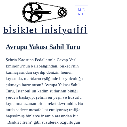
ME
NU
bİsİklet İnİsİyatİfİ
Avrupa Yakası Sahil Turu
Şehrin Kaosuna Pedallarınla Cevap Ver!
Eminönü’nün kalabalığından, Sirkeci’nin
karmaşasından sıyrılıp denizin hemen
kıyısında, martıların eşliğinde bir yolculuğa
çıkmaya hazır mısın? Avrupa Yakası Sahil
Turu, İstanbul’un kadim surlarının bittiği
yerden başlayıp, şehrin en yeşil ve huzurlu
kıyılarına uzanan bir hareket devrimidir. Bu
turda sadece mesafe kat etmiyoruz; trafiğe
hapsolmuş binlerce insanın arasından bir
"Bisiklet Treni" gibi süzülerek özgürlüğün