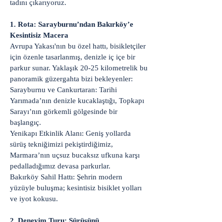
tadını çıkarıyoruz.
1. Rota: Sarayburnu’ndan Bakırköy’e
Kesintisiz Macera
Avrupa Yakası'nın bu özel hattı, bisikletçiler
için özenle tasarlanmış, denizle iç içe bir
parkur sunar. Yaklaşık 20-25 kilometrelik bu
panoramik güzergahta bizi bekleyenler:
Sarayburnu ve Cankurtaran: Tarihi
Yarımada’nın denizle kucaklaştığı, Topkapı
Sarayı’nın görkemli gölgesinde bir
başlangıç.
Yenikapı Etkinlik Alanı: Geniş yollarda
sürüş tekniğimizi pekiştirdiğimiz,
Marmara’nın uçsuz bucaksız ufkuna karşı
pedalladığımız devasa parkurlar.
Bakırköy Sahil Hattı: Şehrin modern
yüzüyle buluşma; kesintisiz bisiklet yolları
ve iyot kokusu.
2. Deneyim Turu: Sürüşünü