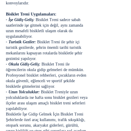
konvoylarıdır.
Bisiklet Treni Uygulamaları:
- İşe Gidiş-Geliş:
Bisiklet Treni sadece sabah
saatlerinde işe gitmek için değil, aynı zamanda
uzun mesafeli bisikletli ulaşım olarak da
uygulanabiliyor.
- Turistik Geziler:
Bisiklet Treni ile şehir içi
turistik gezilerde, şehrin önemli tarihi turistik
mekanlarını kapsayan rotalarda bisikletle şehir
gezintisi yapılıyor.
- Okula Gidiş-Geliş:
Bisiklet Treni ile
öğrencilerin okula gidip gelmeleri de mümkün.
Profesyonel bisiklet rehberleri, çocukların evden
okula güvenli, eğlenceli ve sportif şekilde
bisikletle gitmelerini sağlıyor.
- Uzun Yolculuklar:
Bisiklet Treniyle uzun
yolculuklarda ise hafta sonu bisiklet gezileri veya
ilçeler arası ulaşım amaçlı bisiklet treni seferleri
yapılabiliyor.
Bisikletle İşe Gidip Gelmek İçin Bisiklet Treni
Şehirlerde özel araç kullanımı, trafik sıkışıklığı,
otopark sorunu, akaryakıt giderleri, gürültü,
çevre kirliliği ve stres gibi sorunlara yol açarken,