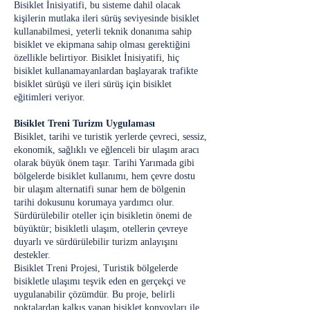
Bisiklet İnisiyatifi, bu sisteme dahil olacak
kişilerin mutlaka ileri sürüş seviyesinde bisiklet
kullanabilmesi, yeterli teknik donanıma sahip
bisiklet ve ekipmana sahip olması gerektiğini
özellikle belirtiyor. Bisiklet İnisiyatifi, hiç
bisiklet kullanamayanlardan başlayarak trafikte
bisiklet sürüşü ve ileri sürüş için bisiklet
eğitimleri veriyor.
Bisiklet Treni Turizm Uygulaması
Bisiklet, tarihi ve turistik yerlerde çevreci, sessiz,
ekonomik, sağlıklı ve eğlenceli bir ulaşım aracı
olarak büyük önem taşır. Tarihi Yarımada gibi
bölgelerde bisiklet kullanımı, hem çevre dostu
bir ulaşım alternatifi sunar hem de bölgenin
tarihi dokusunu korumaya yardımcı olur.
Sürdürülebilir oteller için bisikletin önemi de
büyüktür; bisikletli ulaşım, otellerin çevreye
duyarlı ve sürdürülebilir turizm anlayışını
destekler.
Bisiklet Treni Projesi, Turistik bölgelerde
bisikletle ulaşımı teşvik eden en gerçekçi ve
uygulanabilir çözümdür. Bu proje, belirli
noktalardan kalkış yapan bisiklet konvoyları ile