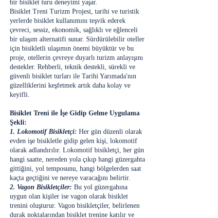
bir bisiklet turu deneyimi yaşar.
Bisiklet Treni Turizm Projesi, tarihi ve turistik
yerlerde bisiklet kullanımını teşvik ederek
çevreci, sessiz, ekonomik, sağlıklı ve eğlenceli
bir ulaşım alternatifi sunar. Sürdürülebilir oteller
için bisikletli ulaşımın önemi büyüktür ve bu
proje, otellerin çevreye duyarlı turizm anlayışını
destekler. Rehberli, teknik destekli, sürekli ve
güvenli bisiklet turları ile Tarihi Yarımada'nın
güzelliklerini keşfetmek artık daha kolay ve
keyifli.
Bisiklet Treni ile İşe Gidip Gelme Uygulama
Şekli:
1. Lokomotif Bisikletçi:
Her gün düzenli olarak
evden işe bisikletle gidip gelen kişi, lokomotif
olarak adlandırılır. Lokomotif bisikletçi, her gün
hangi saatte, nereden yola çıkıp hangi güzergahta
gittiğini, yol temposunu, hangi bölgelerden saat
kaçta geçtiğini ve nereye varacağını belirtir.
2. Vagon Bisikletçiler:
Bu yol güzergahına
uygun olan kişiler ise vagon olarak bisiklet
trenini oluşturur. Vagon bisikletçiler, belirlenen
durak noktalarından bisiklet trenine katılır ve