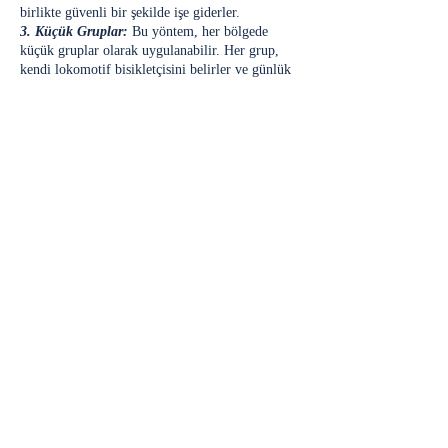
birlikte güvenli bir şekilde işe giderler.
3. Küçük Gruplar:
Bu yöntem, her bölgede
küçük gruplar olarak uygulanabilir. Her grup,
kendi lokomotif bisikletçisini belirler ve günlük
güzergahlarını planlar.
4. Organizasyon:
Bisiklet trenine dahil olmak
isteyenler, Bisiklet İnisiyatifi websitesi üzerinden
bulundukları yer ve gidecekleri güzergahı
belirtirler. Bu sayede, aynı bölgelerdeki kişilerin
organize olması sağlanır.
Avantajlar:
- Güvenli ve Organize Ulaşım:
Bisiklet Treni,
güvenli ve organize bir şekilde işe gidip gelmeyi
sağlar.
- Ekonomik ve Çevreci:
Bisikletle ulaşım,
akaryakıt giderlerini azaltır ve çevre dostu bir
alternatiftir.
- Sağlıklı ve Eğlenceli:
Bisikletle işe gidip
gelmek, günlük egzersiz yapma imkanı sunar ve
eğlenceli bir ulaşım yöntemidir.
Bisiklet Treni, şehirlerde bisikletle güvenli ve
organize bir şekilde işe gidip gelmeyi sağlayan