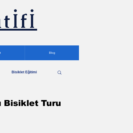
tİfİ
t
Blog
Bisiklet Eğitimi
ru
Podcast
 Bisiklet Turu