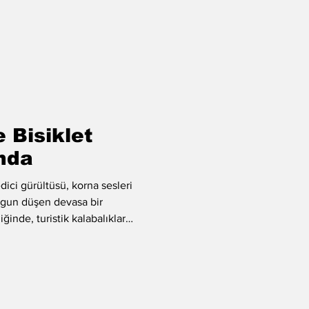
ak tanımlanır? Fosil yakıtlara,
gi/sigorta gibi sistem
yan tek hızlı ulaşım aracıdır.
 Bisiklet
ında
ici gürültüsü, korna sesleri
orgun düşen devasa bir
inde, turistik kalabalıklar
 bildiğimiz "kaotik İstanbul"
a çıkar. Hele ki Tarihi
Osmanlı’nın ihtişamı ve kentin
nmanın en samimi yolu, bir
, bir bisikletin selesinde