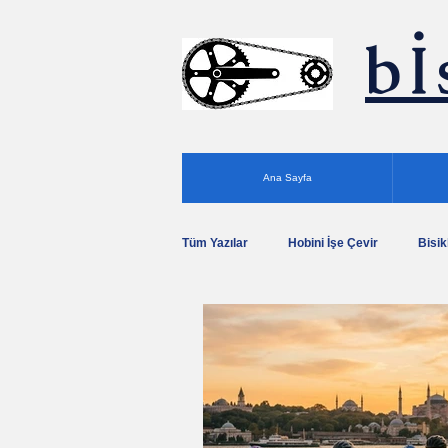
bİ
Ana Sayfa
Tüm Yazılar
Hobini İşe Çevir
Bisik
Büyükada Bisiklet Turları
Gece Bi