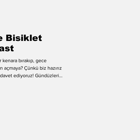
 Bisiklet
cast
r kenara bırakıp, gece
n açmaya? Çünkü biz hazırız
a davet ediyoruz! Gündüzleri
 o meşhur İstanbul sokakları,
deta bir film setine dönüşüyor.