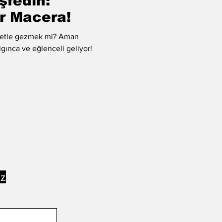
şfedin:
r Macera!
kletle gezmek mi? Aman
lgınca ve eğlenceli geliyor!
ız