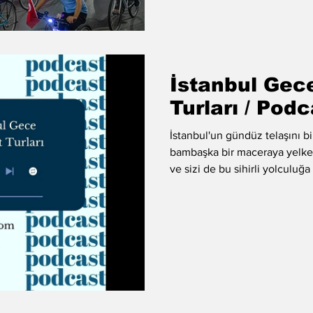
rüzgârı kucak
İstanbul Gece
Turları / Pod
İstanbul'un gündüz telaşını bi
bambaşka bir maceraya yelke
ve sizi de bu sihirli yolculuğ
adım atacak yer bulamadığınız
işler güçler bittikten sonra a