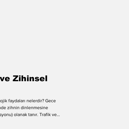
ve Zihinsel
ojik faydaları nelerdir? Gece
inde zihnin dinlenmesine
yonu) olanak tanır. Trafik ve
 sürücünün meditasyon benzeri
irmesini sağlar. Bisiklet