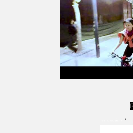
F
isim, soyisim