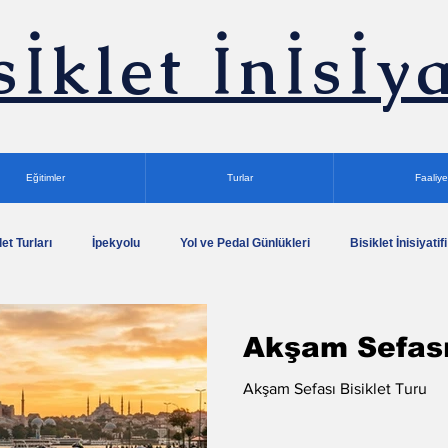
sİklet İnİsİya
Eğitimler
Turlar
Faaliye
let Turları
İpekyolu
Yol ve Pedal Günlükleri
Bisiklet İnisiyatifi
siklet Turu
Kuşadası Bisiklet Kampları
Tarihi Yarımada Bisiklet Tu
Akşam Sefası
Akşam Sefası Bisiklet Turu