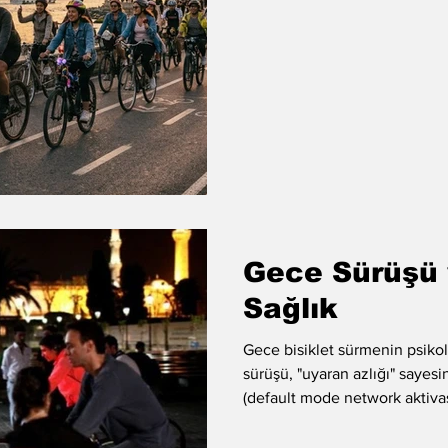
Gece Sürüşü 
Sağlık
Gece bisiklet sürmenin psikol
sürüşü, "uyaran azlığı" sayes
(default mode network aktivas
gürültü baskısının azalması,
bir odaklanma haline (flow state) g