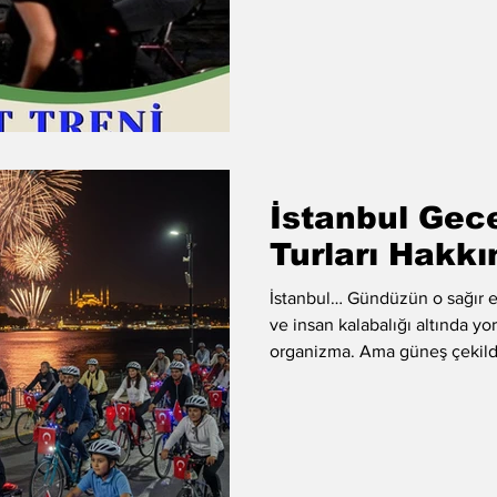
neden bir "özgürlük aracı" olar
dış enerji kaynaklarına ve ver
bağımlılıklarına ihtiyaç duyma
Kişinin ken
İstanbul Gece
Turları Hakk
İstanbul… Gündüzün o sağır ed
ve insan kalabalığı altında y
organizma. Ama güneş çekildiğ
vapurlara binip gittiğinde ve o
makyajını sildiğinde; asıl İstanbul ortay
Yarımada… Bizans’ın gizemi, 
binlerce yıllık taşlarına doku
arabanın içine hapsolmak değil