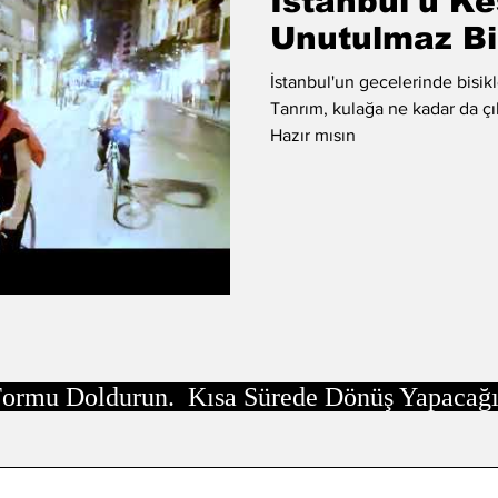
İstanbul'u Ke
Unutulmaz Bi
İstanbul'un gecelerinde bisi
Tanrım, kulağa ne kadar da çı
Hazır mısın
ormu Doldurun. Kısa Sürede Dönüş Yapacağ