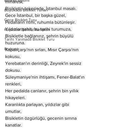
Bisiklet Eğitimi
minaresi, 
Bisikletin tekerinde, İstanbul masalı. 
Büyükada Bisiklet Turları
Gece İstanbul, bir başka güzel, 
Gece Bisiklet Turu
Pedalların ritmi, ruhumla bütünleşir. 
Yıldızlar şahit, bu tarihi turumuza, 
Kuşadası Bisiklet Kampları
Bisikletle bağlanırız, şehrin büyülü 
Tarihi Yarımada Bisiklet Turu
huzuruna. 
Podcast
Kapalıçarşı'nın sırları, Mısır Çarşısı'nın 
kokusu, 
Yerebatan'ın derinliği, Zeyrek'in sessiz 
dokusu. 
Süleymaniye'nin ihtişamı, Fener-Balat'ın 
renkleri, 
Her pedalda canlanır, şehrin bin yıllık 
hikayeleri. 
Karanlıkta parlayan, yıldızlar gibi 
umutlar, 
Bisikletin özgürlüğü, gecenin sırrına 
kanatlar. 