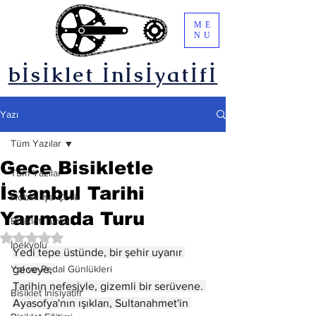
ME
NU
bİsİklet İnİsİyatİfİ
Yazı
Tüm Yazılar
Gece Bisikletle
Tüm Yazılar
İstanbul Tarihi
Hobini İşe Çevir
Yarımada Turu
Bisiklet Turları
5 üzerinden NaN yıldız
İpekyolu
Yedi tepe üstünde, bir şehir uyanır 
Yol ve Pedal Günlükleri
geceye, 
Tarihin nefesiyle, gizemli bir serüvene. 
Bisiklet İnisiyatifi
Ayasofya'nın ışıkları, Sultanahmet'in 