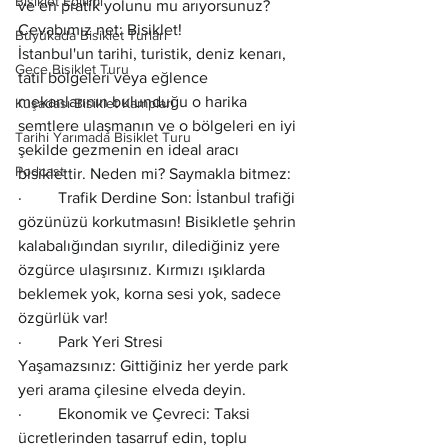
Bisiklet Eğitimi
ve en pratik yolunu mu arıyorsunuz? 
Cevabımız net: Bisiklet!
Büyükada Bisiklet Turları
İstanbul'un tarihi, turistik, deniz kenarı, 
Gece Bisiklet Turu
tatil bölgeleri veya eğlence 
mekanlarının bulunduğu o harika 
Kuşadası Bisiklet Kampları
semtlere ulaşmanın ve o bölgeleri en iyi 
Tarihi Yarımada Bisiklet Turu
şekilde gezmenin en ideal aracı 
Podcast
bisiklettir. Neden mi? Saymakla bitmez:
·         Trafik Derdine Son: İstanbul trafiği 
gözünüzü korkutmasın! Bisikletle şehrin 
kalabalığından sıyrılır, dilediğiniz yere 
özgürce ulaşırsınız. Kırmızı ışıklarda 
beklemek yok, korna sesi yok, sadece 
özgürlük var!
·         Park Yeri Stresi 
Yaşamazsınız: Gittiğiniz her yerde park 
yeri arama çilesine elveda deyin.
·         Ekonomik ve Çevreci: Taksi 
ücretlerinden tasarruf edin, toplu 