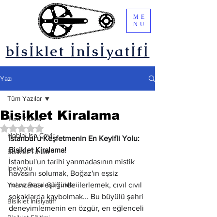
ME
NU
bİsİklet İnİsİyatİfİ
Yazı
Tüm Yazılar
Bisiklet Kiralama
Tüm Yazılar
5 üzerinden NaN yıldız
Hobini İşe Çevir
İstanbul'u Keşfetmenin En Keyifli Yolu: 
Bisiklet Kiralama!
Bisiklet Turları
İstanbul'un tarihi yarımadasının mistik 
İpekyolu
havasını solumak, Boğaz'ın eşsiz 
Yol ve Pedal Günlükleri
manzarası eşliğinde ilerlemek, cıvıl cıvıl 
sokaklarda kaybolmak... Bu büyülü şehri 
Bisiklet İnisiyatifi
deneyimlemenin en özgür, en eğlenceli 