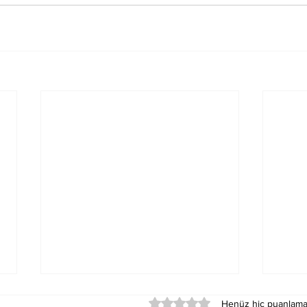
5 üzerinden 0 yıldız
Henüz hiç puanlama