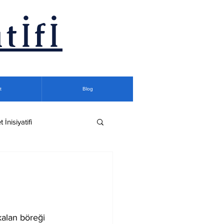
tİfİ
t
Blog
t İnisiyatifi