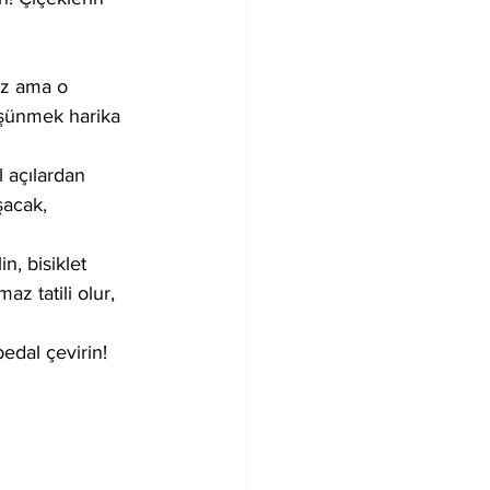
 
iz ama o 
üşünmek harika 
 açılardan 
şacak, 
n, bisiklet 
az tatili olur, 
pedal çevirin! 