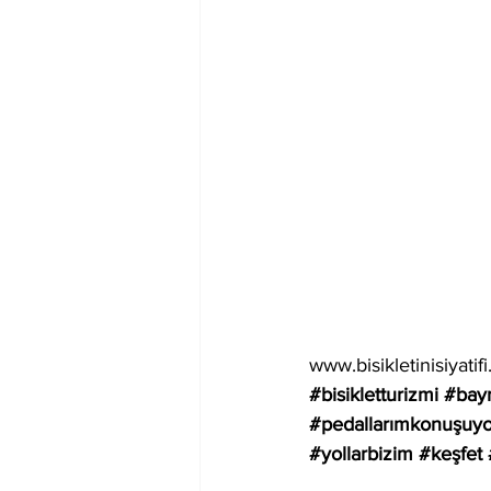
www.bisikletinisiyatif
#bisikletturizmi
#bayr
#pedallarımkonuşuyo
#yollarbizim
#keşfet