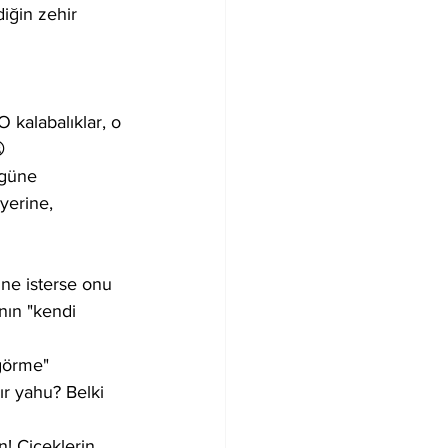
iğin zehir 
 kalabalıklar, o 

 güne 
erine, 
 ne isterse onu 
nın "kendi 
 görme" 
ır yahu? Belki 
n! Çiçeklerin 