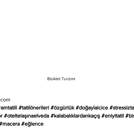
Bisiklet Turizmi
i.com
amtatili
#tatilönerileri
#özgürlük
#doğaylaicice
#stressizta
r
#oteltelaşınaelveda
#kalabalıklardankaçış
#eniyitatil
#bi
#macera
#eğlence