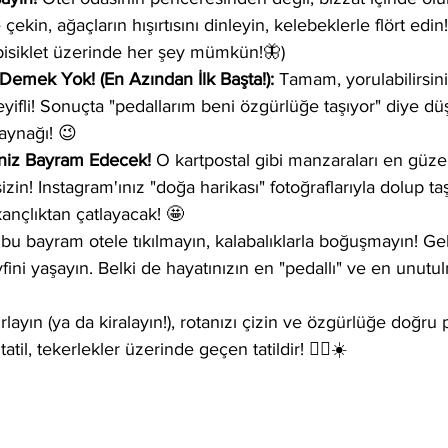
ekin, ağaçların hışırtısını dinleyin, kelebeklerle flört edin!
bisiklet üzerinde her şey mümkün!🦋)
emek Yok! (En Azından İlk Başta!):
 Tamam, yorulabilirsin
eyifli! Sonuçta "pedallarım beni özgürlüğe taşıyor" diye d
aynağı! 😉
niz Bayram Edecek!
 O kartpostal gibi manzaraları en güzel
sizin! Instagram'ınız "doğa harikası" fotoğraflarıyla dolup ta
skançlıktan çatlayacak! 🤩
bu bayram otele tıkılmayın, kalabalıklarla boğuşmayın! Geli
fini yaşayın. Belki de hayatınızın en "pedallı" ve en unutulm
ırlayın (ya da kiralayın!), rotanızı çizin ve özgürlüğe doğru 
til, tekerlekler üzerinde geçen tatildir! 🚴‍♀️☀️