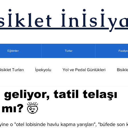
sİklet İnİsİya
Eğitimler
Turlar
Faaliye
isiklet Turları
İpekyolu
Yol ve Pedal Günlükleri
Bisikle
eliyor, tatil telaşı
let Turları
Gece Bisiklet Turu
Kuşadası Bisiklet Kampları
 mı? 🤯
Podcast
dız