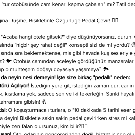
, "tur otobüsünde cam kenarı kapma çabaları" mı? Tatil ded
a Düşme, Bisikletinle Özgürlüğe Pedal Çevir! 🚴‍♂️
la "Acaba hangi otele gitsek?" diye düşünüyorsanız, durun! O
slında "hiçbir şey rahat değil" konsepti sizi de mi yordu? 
sında sıra beklemektense, mis gibi havada kuş sesleriyle
z? 🐦 Otobüs camından aceleyle gördüğünüz manzaralar y
rup o muhteşem doğayı doyasıya yaşamaya? 🏞️
O da neyin nesi demeyin! İşte size birkaç "pedallı" neden:
rü Açılıyor!
 İstediğin yere git, istediğin zaman dur, canın
, kısıtlama yok, sadece sen ve iki tekerleğin! Sanki hayatı
ahramanı gibisin! 💪
si:
 O koşuşturmacalı turlara, o "10 dakikada 5 tarihi eser
da deyin! Bisikletle sakin sakin pedal çevirirken stres mi kal
iyle zen falan olursunuz, kim bilir?🧘‍♀️
ayın!
 Otel odasının penceresinden değil, bizzat içinde olu