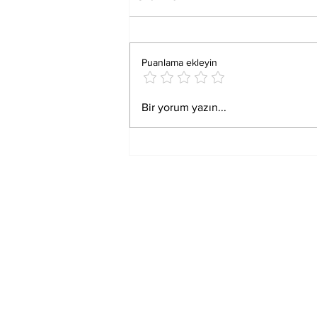
Puanlama ekleyin
Bisiklet Turlarında
Bir yorum yazın...
Dayanışma ve Paylaşım