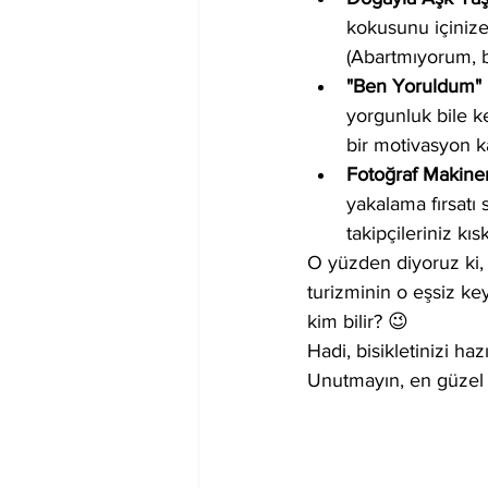
kokusunu içinize ç
(Abartmıyorum, 
"Ben Yoruldum" D
yorgunluk bile k
bir motivasyon k
Fotoğraf Makine
yakalama fırsatı 
takipçileriniz kı
O yüzden diyoruz ki, 
turizminin o eşsiz key
kim bilir? 😉
Hadi, bisikletinizi haz
Unutmayın, en güzel ta