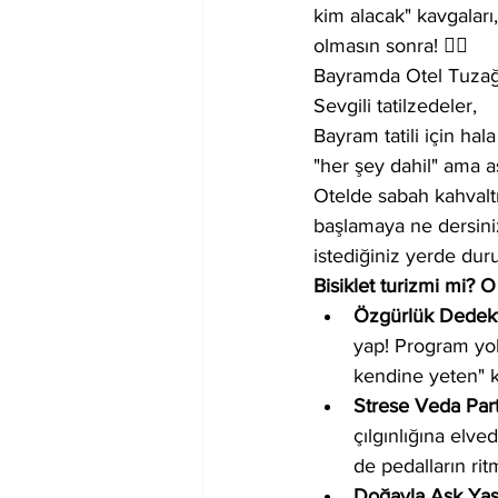
kim alacak" kavgaları
olmasın sonra! 🙅‍♀️
Bayramda Otel Tuzağın
Sevgili tatilzedeler,
Bayram tatili için ha
"her şey dahil" ama a
Otelde sabah kahvaltı
başlamaya ne dersini
istediğiniz yerde du
Bisiklet turizmi mi? 
Özgürlük Dedektö
yap! Program yok
kendine yeten" k
Strese Veda Parti
çılgınlığına elve
de pedalların ritm
Doğayla Aşk Yaş