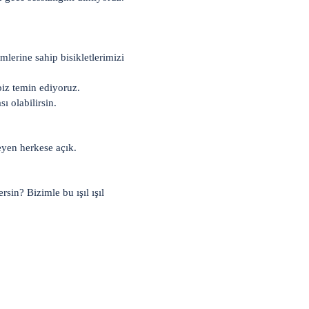
lerine sahip bisikletlerimizi
biz temin ediyoruz.
ı olabilirsin.
eyen herkese açık.
in? Bizimle bu ışıl ışıl