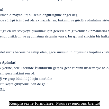
n!
dırman olmayabilir; bu senin özgürlüğüne engel değil.
e sürüşü için özel olarak hazırlanan, bakımlı ve güçlü aydınlatma sistem
lüğü en üst seviyeye çıkarmak için gerekli tüm güvenlik ekipmanlarını 
ndi bisikletin ve aydınlatma sistemin varsa, bu ışıl ışıl zincirin bir halkas
iklet sürüş becerisine sahip olan, gece sürüşünün büyüsüne kapılmak ist
ğı Aydınlat!
yerine, sele üzerinde İstanbul’un gerçek gece ruhunu hissetmeye ne ders
rın gece hakimi sen ol.
 ve grup bütünlüğü için sınırlıdır.
l’u keşfe çıkıyoruz. Sen de gel!
 OL
Remplissez le formulaire. Nous reviendrons bientôt