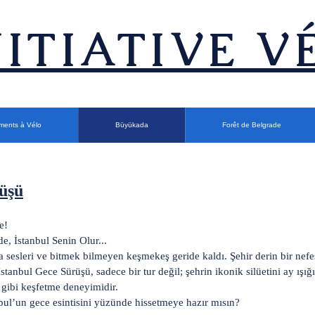
INITIATIVE V
ments à Vélo
Büyükada
Forêt de Belgrade
üşü
e!
e, İstanbul Senin Olur...
 sesleri ve bitmek bilmeyen keşmekeş geride kaldı. Şehir derin bir nefes
İstanbul Gece Sürüşü, sadece bir tur değil; şehrin ikonik silüetini ay ışı
i gibi keşfetme deneyimidir.
bul’un gece esintisini yüzünde hissetmeye hazır mısın?