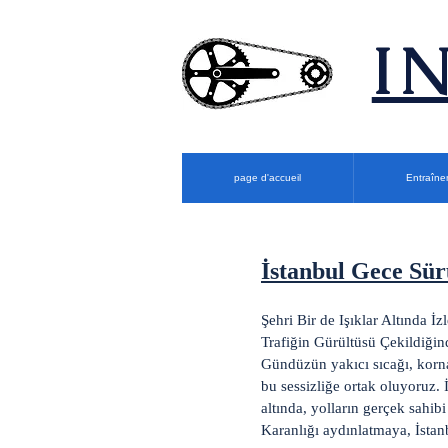
​
page d'accueil
Entraîne
İstanbul Gece Sür
Şehri Bir de Işıklar Altında İzl
Trafiğin Gürültüsü Çekildiğind
Gündüzün yakıcı sıcağı, korna
bu sessizliğe ortak oluyoruz. 
altında, yolların gerçek sahib
Karanlığı aydınlatmaya, İstan