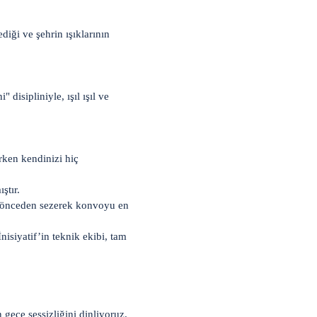
diği ve şehrin ışıklarının
disipliniyle, ışıl ışıl ve
rken kendinizi hiç
ştır.
nı önceden sezerek konvoyu en
isiyatif’in teknik ekibi, tam
gece sessizliğini dinliyoruz.