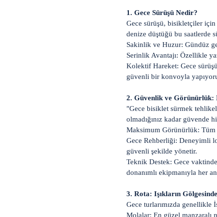
1. Gece Sürüşü Nedir?
Gece sürüşü, bisikletçiler için
denize düştüğü bu saatlerde sü
Sakinlik ve Huzur: Gündüz geç
Serinlik Avantajı: Özellikle y
Kolektif Hareket: Gece sürüşün
güvenli bir konvoyla yapıyor
2. Güvenlik ve Görünürlük
"Gece bisiklet sürmek tehlike
olmadığınız kadar güvende hi
Maksimum Görünürlük: Tüm bis
Gece Rehberliği: Deneyimli lo
güvenli şekilde yönetir.
Teknik Destek: Gece vaktinde y
donanımlı ekipmanıyla her a
3. Rota: Işıkların Gölgesind
Gece turlarımızda genellikle İ
Molalar: En güzel manzaralı n