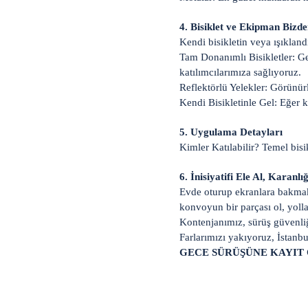
4. Bisiklet ve Ekipman Bizde
Kendi bisikletin veya ışıklan
Tam Donanımlı Bisikletler: Gec
katılımcılarımıza sağlıyoruz.
Reflektörlü Yelekler: Görünür
Kendi Bisikletinle Gel: Eğer ke
5. Uygulama Detayları
Kimler Katılabilir? Temel bis
6. İnisiyatifi Ele Al, Karanlı
Evde oturup ekranlara bakmak 
konvoyun bir parçası ol, yolla
Kontenjanımız, sürüş güvenliği
Farlarımızı yakıyoruz, İstanbu
GECE SÜRÜŞÜNE KAYIT