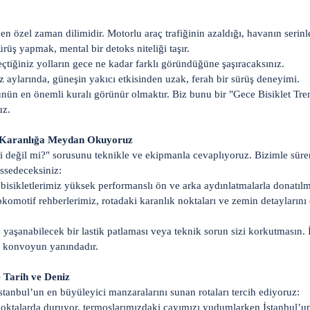
 en özel zaman dilimidir. Motorlu araç trafiğinin azaldığı, havanın serinle
rüş yapmak, mental bir detoks niteliği taşır.
tiğiniz yolların gece ne kadar farklı göründüğüne şaşıracaksınız.
az aylarında, güneşin yakıcı etkisinden uzak, ferah bir sürüş deneyimi.
ün en önemli kuralı görünür olmaktır. Biz bunu bir "Gece Bisiklet Treni" 
uz.
: Karanlığa Meydan Okuyoruz
li değil mi?" sorusunu teknikle ve ekipmanla cevaplıyoruz. Bizimle süre
ssedeceksiniz:
ikletlerimiz yüksek performanslı ön ve arka aydınlatmalarla donatılmı
komotif rehberlerimiz, rotadaki karanlık noktaları ve zemin detayları
aşanabilecek bir lastik patlaması veya teknik sorun sizi korkutmasın. İn
n konvoyun yanındadır.
e Tarih ve Deniz
stanbul’un en büyüleyici manzaralarını sunan rotaları tercih ediyoruz:
oktalarda duruyor, termoslarımızdaki çayımızı yudumlarken İstanbul’un 