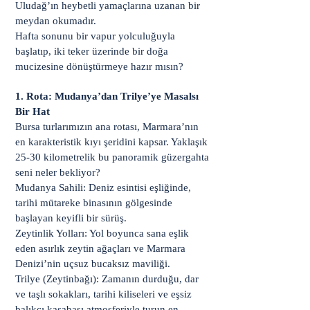
Uludağ’ın heybetli yamaçlarına uzanan bir
meydan okumadır.
Hafta sonunu bir vapur yolculuğuyla
başlatıp, iki teker üzerinde bir doğa
mucizesine dönüştürmeye hazır mısın?
1. Rota: Mudanya’dan Trilye’ye Masalsı
Bir Hat
Bursa turlarımızın ana rotası, Marmara’nın
en karakteristik kıyı şeridini kapsar. Yaklaşık
25-30 kilometrelik bu panoramik güzergahta
seni neler bekliyor?
Mudanya Sahili: Deniz esintisi eşliğinde,
tarihi mütareke binasının gölgesinde
başlayan keyifli bir sürüş.
Zeytinlik Yolları: Yol boyunca sana eşlik
eden asırlık zeytin ağaçları ve Marmara
Denizi’nin uçsuz bucaksız maviliği.
Trilye (Zeytinbağı): Zamanın durduğu, dar
ve taşlı sokakları, tarihi kiliseleri ve eşsiz
balıkçı kasabası atmosferiyle turun en