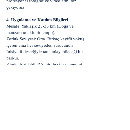
profesyonel fotoğraf ve videolarını biz
çekiyoruz.
4. Uygulama ve Katılım Bilgileri
Mesafe: Yaklaşık 25-35 km (Doğa ve
manzara odaklı bir tempo).
Zorluk Seviyesi: Orta. Birkaç keyifli yokuş
içeren ama her seviyeden sürücünün
İnisiyatif desteğiyle tamamlayabileceği bir
parkur.
Kimler Katılabilir? Şehir dışı tur deneyimi
kazanmak isteyen, doğa ve tarih tutkunu
tüm bisiklet severler.
5. İnisiyatifi Ele Al, Bursa’nın Doğasına
Sür!
Bursa’nın zeytin kokulu rüzgarını yüzünde
hissetmek, hafta sonunu bir "başka bir yol
mümkün" diyerek geçirmek için bize katıl.
Kontenjanımız butik hizmet kalitesini
Remplissez le formulaire. Nous
korumak ve güvenli sürüş disiplini sağlamak