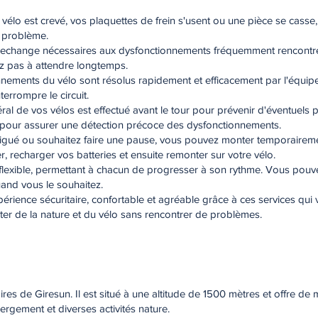
 vélo est crevé, vos plaquettes de frein s'usent ou une pièce se casse
e problème.
 rechange nécessaires aux dysfonctionnements fréquemment rencontré
ez pas à attendre longtemps.
onnements du vélo sont résolus rapidement et efficacement par l'équip
errompre le circuit.
néral de vos vélos est effectué avant le tour pour prévenir d'éventuels
s pour assurer une détection précoce des dysfonctionnements.
fatigué ou souhaitez faire une pause, vous pouvez monter temporaireme
, recharger vos batteries et ensuite remonter sur votre vélo.
 est flexible, permettant à chacun de progresser à son rythme. Vous pou
and vous le souhaitez.
rience sécuritaire, confortable et agréable grâce à ces services qui v
ter de la nature et du vélo sans rencontrer de problèmes.
ires de Giresun. Il est situé à une altitude de 1500 mètres et offre de 
bergement et diverses activités nature.