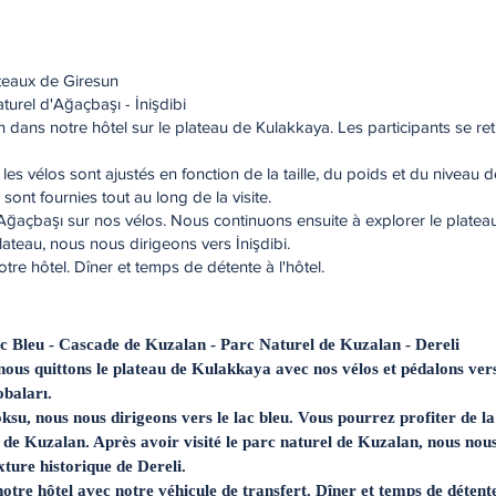
ateaux de Giresun
turel d'Ağaçbaşı - İnişdibi
n dans notre hôtel sur le plateau de Kulakkaya. Les participants se retr
 les vélos sont ajustés en fonction de la taille, du poids et du niveau 
sont fournies tout au long de la visite.
Ağaçbaşı sur nos vélos. Nous continuons ensuite à explorer le platea
lateau, nous nous dirigeons vers İnişdibi.
tre hôtel. Dîner et temps de détente à l'hôtel.
ac Bleu - Cascade de Kuzalan - Parc Naturel de Kuzalan - Dereli
 nous quittons le plateau de Kulakkaya avec nos vélos et pédalons ver
obaları.
öksu, nous nous dirigeons vers le lac bleu. Vous pourrez profiter de l
 de Kuzalan. Après avoir visité le parc naturel de Kuzalan, nous nous
xture historique de Dereli.
otre hôtel avec notre véhicule de transfert. Dîner et temps de détente 