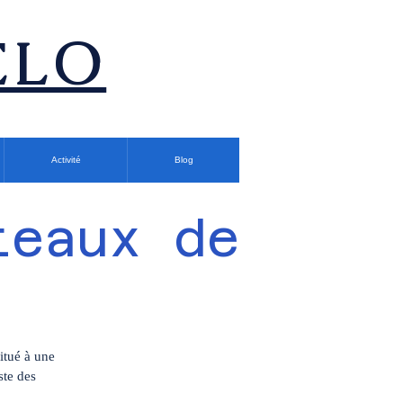
ÉLO
Activité
Blog
teaux de
itué à une
ste des