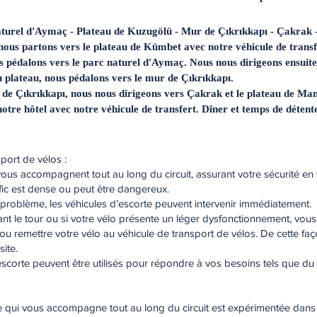
naturel d'Aymaç - Plateau de Kuzugölü - Mur de Çıkrıkkapı - Çakrak
 nous partons vers le plateau de Kümbet avec notre véhicule de transf
 pédalons vers le parc naturel d'Aymaç. Nous nous dirigeons ensuite
u plateau, nous pédalons vers le mur de Çıkrıkkapı.
e de Çıkrıkkapı, nous nous dirigeons vers Çakrak et le plateau de M
otre hôtel avec notre véhicule de transfert. Dîner et temps de détente 
port de vélos :
 vous accompagnent tout au long du circuit, assurant votre sécurité en
fic est dense ou peut être dangereux.
 problème, les véhicules d’escorte peuvent intervenir immédiatement.
endant le tour ou si votre vélo présente un léger dysfonctionnement, 
 remettre votre vélo au véhicule de transport de vélos. De cette fa
ite.
escorte peuvent être utilisés pour répondre à vos besoins tels que du m
e qui vous accompagne tout au long du circuit est expérimentée dans l