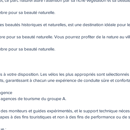
 ce parc naturel attire l'attention par sa riche végétation et sa beauté
èbre pour sa beauté naturelle.
r ses beautés historiques et naturelles, est une destination idéale pour 
bre pour sa beauté naturelle. Vous pourrez profiter de la nature au vil
èbre pour sa beauté naturelle.
is à votre disposition. Les vélos les plus appropriés sont sélectionnés 
ts, garantissant à chacun une expérience de conduite sûre et confort
 agence
s agences de tourisme du groupe A.
c des moniteurs et guides expérimentés, et le support technique nécess
étapes à des fins touristiques et non à des fins de performance ou de 
ue :