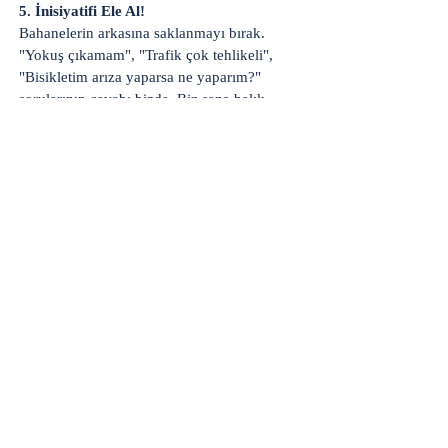
5. İnisiyatifi Ele Al!
Bahanelerin arkasına saklanmayı bırak.
"Yokuş çıkamam", "Trafik çok tehlikeli",
"Bisikletim arıza yaparsa ne yaparım?"
sorularının cevabı bizde. Biz sana balık
vermiyoruz, sana fırtınalı denizlerde kendi
tekneni (bisikletini) kullanmayı öğretiyoruz.
Hazırsan, aşağıdaki formu doldur ve yolların
hakimi olma yolunda ilk profesyonel
adımını at.
Remplissez le formulaire. Nous
reviendrons bientôt
isim, soyisim
Telefon