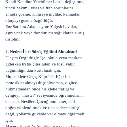
Kendi Kendine Yetebilme: Lastik değiştirme,
zincir bakımı, vites ve fren sorunlarını
anında çözme. Kimseye muhtaç kalmadan
dünyayı gezme özgürlüğü.
Zor Şartlara Adaptasyon: Yağışlı havalar,
aşırı sıcak veya dondurucu soğuklarda sürüş
disiplini.
2. Neden İleri Sürüş Eğitimi Almalısın?
Ulaşım Özgürlüğü: İşe, okula veya markete
giderken trafik çilesinden ve fosil yakıt
bağımlılığından kurtulmak için.
Motosiklete Geçiş Köprüsü: Eğer bir
motosiklet almayı düşünüyorsan, o güce
hükmetmeden önce bisikletle trafiği ve
dengeyi "master" seviyesinde öğrenmelisin.
Gelecek Nesiller: Çocuğunun enerjisini
doğru yönlendirmek ve ona sadece sürüşü
değil, yollarda güvenle var olmayı öğretmek
için.
Macera Hazırlığı: Şehirler arası veya kırsal