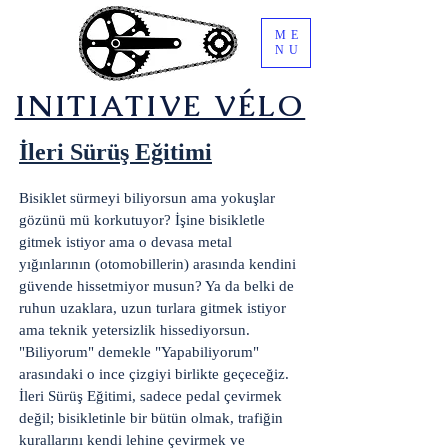
ME
NU
​INITIATIVE VÉLO
İleri Sürüş Eğitimi
Bisiklet sürmeyi biliyorsun ama yokuşlar
gözünü mü korkutuyor? İşine bisikletle
gitmek istiyor ama o devasa metal
yığınlarının (otomobillerin) arasında kendini
güvende hissetmiyor musun? Ya da belki de
ruhun uzaklara, uzun turlara gitmek istiyor
ama teknik yetersizlik hissediyorsun.
"Biliyorum" demekle "Yapabiliyorum"
arasındaki o ince çizgiyi birlikte geçeceğiz.
İleri Sürüş Eğitimi, sadece pedal çevirmek
değil; bisikletinle bir bütün olmak, trafiğin
kurallarını kendi lehine çevirmek ve