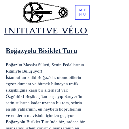
ME
NU
​INITIATIVE VÉLO
Boğazyolu Bisiklet Turu
Boğaz’ın Masalsı Silüeti, Senin Pedallarının
Ritmiyle Buluşuyor!
İstanbul’un kalbi Boğaz’da, otomobillerin
egzoz dumanı ve bitmek bilmeyen trafik
sıkışıklığına karşı bir alternatif var:
Özgürlük! Beşiktaş’tan başlayıp Sarıyer’in
serin sularına kadar uzanan bu rota, şehrin
en şık yalılarının, en heybetli köprülerinin
ve en derin mavisinin içinden geçiyor.
Boğazyolu Bisiklet Turu’nda biz, sadece bir
manzarayı izlemiyoruz; o manzaranın en