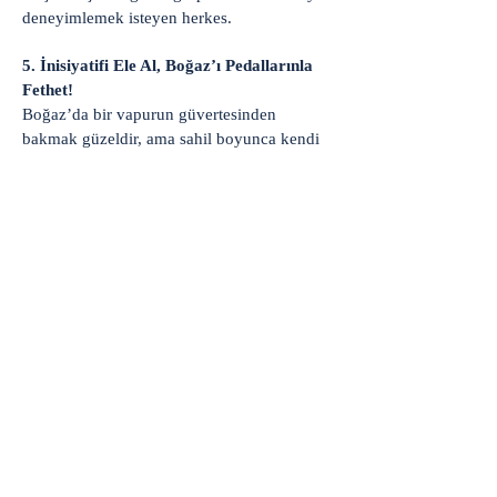
deneyimlemek isteyen herkes.
5. İnisiyatifi Ele Al, Boğaz’ı Pedallarınla
Fethet!
Boğaz’da bir vapurun güvertesinden
bakmak güzeldir, ama sahil boyunca kendi
rüzgarını yaratarak ilerlemek bambaşkadır.
Sistemin trafiğine hapsolma; gel, Boğaz’ın
gerçek hakimi ol.
Kontenjanımız, sürüş güvenliği ve butik
hizmet kalitesi için her zaman sınırlıdır.
BOĞAZYOLU TURUNA KAYIT OL
Remplissez le formulaire. Nous
reviendrons bientôt
isim, soyisim