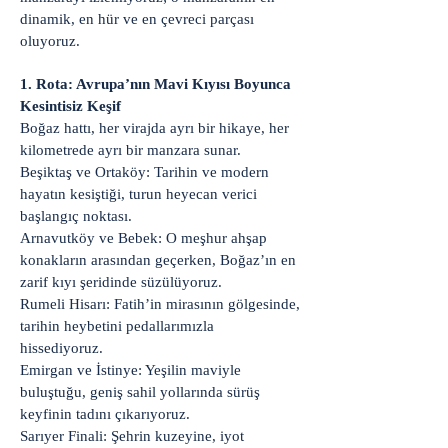
dinamik, en hür ve en çevreci parçası
oluyoruz.
1. Rota: Avrupa’nın Mavi Kıyısı Boyunca
Kesintisiz Keşif
Boğaz hattı, her virajda ayrı bir hikaye, her
kilometrede ayrı bir manzara sunar.
Beşiktaş ve Ortaköy: Tarihin ve modern
hayatın kesiştiği, turun heyecan verici
başlangıç noktası.
Arnavutköy ve Bebek: O meşhur ahşap
konakların arasından geçerken, Boğaz’ın en
zarif kıyı şeridinde süzülüyoruz.
Rumeli Hisarı: Fatih’in mirasının gölgesinde,
tarihin heybetini pedallarımızla
hissediyoruz.
Emirgan ve İstinye: Yeşilin maviyle
buluştuğu, geniş sahil yollarında sürüş
keyfinin tadını çıkarıyoruz.
Sarıyer Finali: Şehrin kuzeyine, iyot