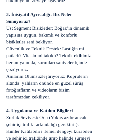
hakimiyetini zirveye taşıyoruz.
3. İnisiyatif Ayrıcalığı: Biz Neler
Sunuyoruz?
Üst Segment Bisikletler: Boğaz’ın dinamik
yapısına uygun, bakımlı ve konforlu
bisikletler seni bekliyor.
Güvenlik ve Teknik Destek: Lastiğin mi
patladı? Vitesin mi takıldı? Teknik ekibimiz
her an yanında, sorunları saniyeler içinde
çözüyoruz.
Anılarını Ölümsüzleştiriyoruz: Köprülerin
altında, yalıların önünde en güzel sürüş
fotoğrafların ve videoların bizim
tarafımızdan çekiliyor.
4. Uygulama ve Katılım Bilgileri
Zorluk Seviyesi: Orta (Yokuş azdır ancak
şehir içi trafik farkındalığı gerektirir).
Kimler Katılabilir? Temel dengeyi kurabilen
ve şehir içi trafiğinde grup halinde sürmeyi