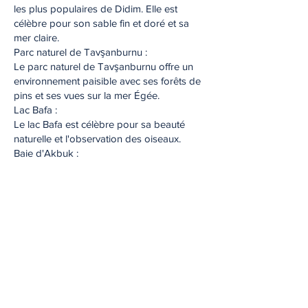
les plus populaires de Didim. Elle est
célèbre pour son sable fin et doré et sa
mer claire.
Parc naturel de Tavşanburnu :
Le parc naturel de Tavşanburnu offre un
environnement paisible avec ses forêts de
pins et ses vues sur la mer Égée.
Lac Bafa :
Le lac Bafa est célèbre pour sa beauté
naturelle et l'observation des oiseaux.
Baie d'Akbuk :
La baie d'Akbük est célèbre pour sa
beauté naturelle et sa mer claire. La baie
offre un environnement paisible aux
visiteurs avec sa petite plage de galets et
sa mer cristalline. La mer est si claire que,
même si elle est profonde, on peut
facilement voir le fond.
Les ruines historiques autour de la baie
d'Akbük sont une zone intéressante pour
les passionnés d'histoire. Il y a des ruines