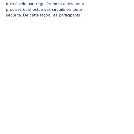
train à vélo part régulièrement à des heures
précises et effectue ses circuits en toute
sécurité. De cette façon, les participants
bénéficient toujours d'une randonnée à vélo
sûre et ordonnée.
Le projet de tourisme en vélotrain offre une
alternative de transport écologique,
silencieuse, économique, saine et amusante
en encourageant l'utilisation du vélo dans les
lieux historiques et touristiques. Le transport
à vélo est d'une grande importance pour les
hôtels durables et ce projet soutient
l'approche touristique respectueuse de
l'environnement des hôtels. Découvrir les
beautés de la péninsule historique est
désormais plus facile et plus agréable grâce
à des visites à vélo guidées, techniquement
assistées, continues et sûres.
Méthode d'application pour se rendre au
travail en vélo-train :
1. Cycliste locomotive : Une personne qui se
rend régulièrement à vélo de chez elle au