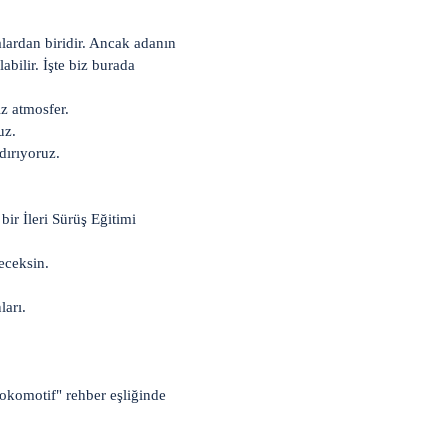
alardan biridir. Ancak adanın
abilir. İşte biz burada
iz atmosfer.
uz.
ırıyoruz.
r İleri Sürüş Eğitimi
eceksin.
ları.
lokomotif" rehber eşliğinde