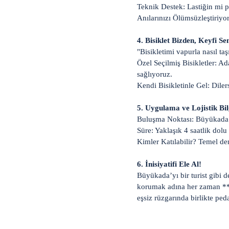
Teknik Destek: Lastiğin mi pa
Anılarınızı Ölümsüzleştiriyo
4. Bisiklet Bizden, Keyfi Se
"Bisikletimi vapurla nasıl ta
Özel Seçilmiş Bisikletler: Ad
sağlıyoruz.
Kendi Bisikletinle Gel: Dilers
5. Uygulama ve Lojistik Bil
Buluşma Noktası: Büyükada İs
Süre: Yaklaşık 4 saatlik dolu
Kimler Katılabilir? Temel de
6. İnisiyatifi Ele Al!
Büyükada’yı bir turist gibi d
korumak adına her zaman **sı
eşsiz rüzgarında birlikte ped