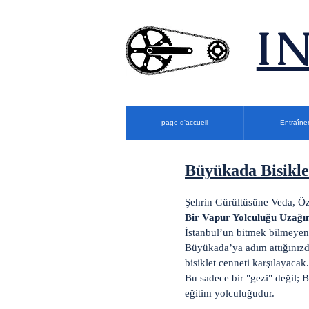
​
page d'accueil
Entraîne
Büyükada Bisikle
Şehrin Gürültüsüne Veda, Ö
Bir Vapur Yolculuğu Uzağı
İstanbul’un bitmek bilmeyen 
Büyükada’ya adım attığınızda,
bisiklet cenneti karşılayacak.
Bu sadece bir "gezi" değil; 
eğitim yolculuğudur.