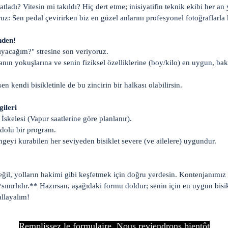
tladı? Vitesin mi takıldı? Hiç dert etme; inisiyatifin teknik ekibi her an
ruz: Sen pedal çevirirken biz en güzel anlarını profesyonel fotoğraflarl
nden!
şıyacağım?" stresine son veriyoruz.
anın yokuşlarına ve senin fiziksel özelliklerine (boy/kilo) en uygun, bakı
en kendi bisikletinle de bu zincirin bir halkası olabilirsin.
gileri
kelesi (Vapur saatlerine göre planlanır).
 dolu bir program.
ngeyi kurabilen her seviyeden bisiklet severe (ve ailelere) uygundur.
eğil, yolların hakimi gibi keşfetmek için doğru yerdesin. Kontenjanımız 
nırlıdır.** Hazırsan, aşağıdaki formu doldur; senin için en uygun bisik
allayalım!
Remplissez le formulaire. Nous reviendrons bientôt