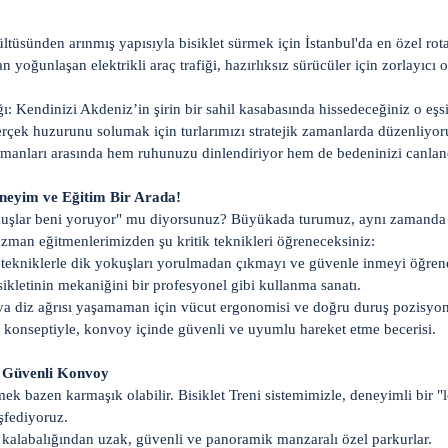
tüsünden arınmış yapısıyla bisiklet sürmek için İstanbul'da en özel rot
yoğunlaşan elektrikli araç trafiği, hazırlıksız sürücüler için zorlayıcı ol
ı: Kendinizi Akdeniz’in şirin bir sahil kasabasında hissedeceğiniz o eşs
rçek huzurunu solumak için turlarımızı stratejik zamanlarda düzenliyor
anları arasında hem ruhunuzu dinlendiriyor hem de bedeninizi canland
eneyim ve Eğitim Bir Arada!
şlar beni yoruyor" mu diyorsunuz? Büyükada turumuz, aynı zamanda bi
uzman eğitmenlerimizden şu kritik teknikleri öğreneceksiniz:
tekniklerle dik yokuşları yorulmadan çıkmayı ve güvenle inmeyi öğren
sikletinin mekaniğini bir profesyonel gibi kullanma sanatı.
eya diz ağrısı yaşamaman için vücut ergonomisi ve doğru duruş pozisyon
ni konseptiyle, konvoy içinde güvenli ve uyumlu hareket etme becerisi.
: Güvenli Konvoy
k bazen karmaşık olabilir. Bisiklet Treni sistemimizle, deneyimli bir "
şfediyoruz.
ç kalabalığından uzak, güvenli ve panoramik manzaralı özel parkurlar.