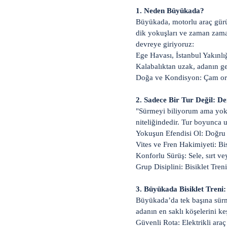
1. Neden Büyükada?
Büyükada, motorlu araç gürül
dik yokuşları ve zaman zaman 
devreye giriyoruz:
Ege Havası, İstanbul Yakınlığ
Kalabalıktan uzak, adanın ge
Doğa ve Kondisyon: Çam orm
2. Sadece Bir Tur Değil: D
"Sürmeyi biliyorum ama yoku
niteliğindedir. Tur boyunca 
Yokuşun Efendisi Ol: Doğru 
Vites ve Fren Hakimiyeti: Bi
Konforlu Sürüş: Sele, sırt v
Grup Disiplini: Bisiklet Tre
3. Büyükada Bisiklet Treni
Büyükada’da tek başına sürme
adanın en saklı köşelerini ke
Güvenli Rota: Elektrikli ara