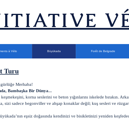
INITIATIVE V
ments à Vélo
Büyükada
Forêt de Belgrade
t Turu
zgürlüğe Merhaba!
nda, Bambaşka Bir Dünya...
keşmekeşini, korna seslerini ve beton yığınlarını iskelede bırakın. Ark
 sizi sadece begonviller ve ahşap konaklar değil; kuş sesleri ve rüzgarın
Büyükada’nın eşsiz doğasında kendinizi ve bisikletinizi yeniden keşfede