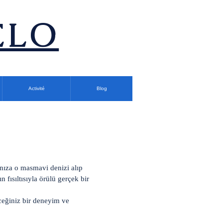
ÉLO
Activité
Blog
anıza o masmavi denizi alıp
 fısıltısıyla örülü gerçek bir
ceğiniz bir deneyim ve