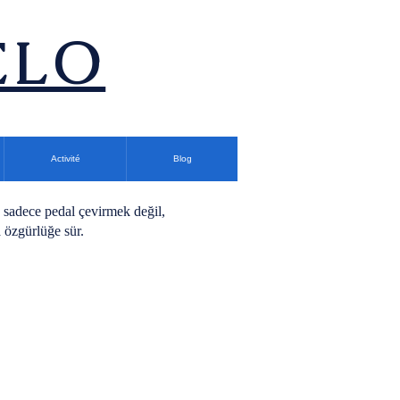
ÉLO
Activité
Blog
u sadece pedal çevirmek değil,
a özgürlüğe sür.