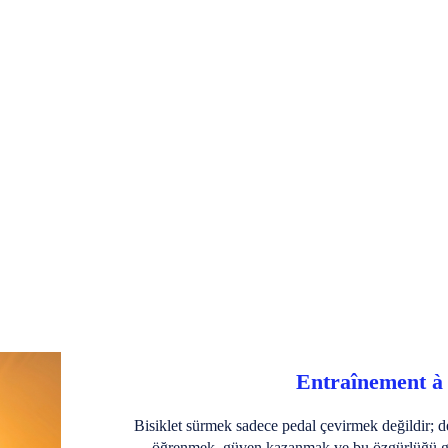
Entraînement à 
Bisiklet sürmek sadece pedal çevirmek değildir; 
öğrenmek, güven kazanmak ve bu özgürlüğü gün