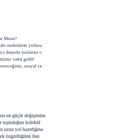
ır Mısın?
ibi nedenlerle yollara
ya depoda tozlanan o
türme vakti geldi!
ğreneceğiniz, sosyal ve
nın en güçlü değişimine
r topluluğun kolektif
n uzun yol hazırlığına
çek özgürlüğünü ilan