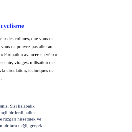
 cyclisme
eur des collines, que vous ne
e vous ne pouvez pas aller au
e « Formation avancée en vélo »
cente, virages, utilisation des
s la circulation, techniques de
.
ınız. Sizi kalabalık
nçli bir ferdi haline
ce rüzgarı hissetmek ve
n bir turu değil, gerçek