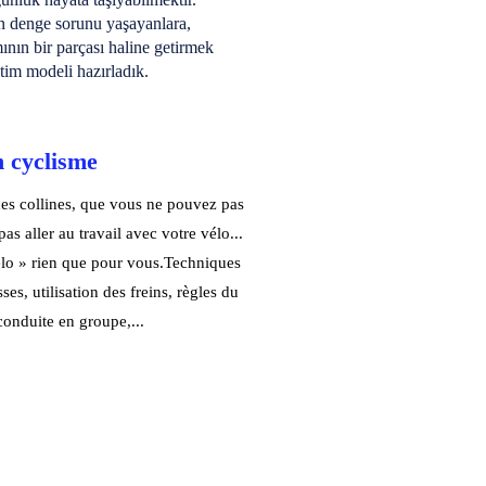
n denge sorunu yaşayanlara,
ının bir parçası haline getirmek
itim modeli hazırladık.
n cyclisme
des collines, que vous ne pouvez pas
as aller au travail avec votre vélo...
lo » rien que pour vous.Techniques
ses, utilisation des freins, règles du
conduite en groupe,...