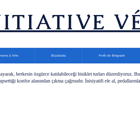
INITIATIVE V
ments à Vélo
Büyükada
Forêt de Belgrade
layarak, herkesin özgürce katılabileceği bisiklet turları düzenliyoruz. B
apsettiği konfor alanından çıkma çağrısıdır. İnisiyatifi ele al, pedallarınl