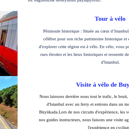
bir bağımsızlık deneyimini paylaşıyoruz.
Tour à vélo
Péninsule historique : Située au cœur d’Istanbul,
célèbre pour son riche patrimoine historique et 
d'explorer cette région est à vélo. En vélo, vous 
rues étroites et les lieux historiques et ressentir 
d'Istanbul.
Visite à vélo de B
Nous laissons derrière nous tout le trafic, le bruit
d'Istanbul avec un ferry et entrons dans un m
Büyükada.Lors de nos circuits d'expérience, les v
nos guides instructeurs, nous faisons une visite ag
l'expérience en cyclis