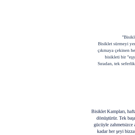
"Bisik
Bisiklet sürmeyi ye
çıkmaya çekinen he
bisikleti bir "e
Sıradan, tek seferli
Bisiklet Kampları, haf
dönüştürür. Tek başı
gücüyle zahmetsizce a
kadar her şeyi bizz