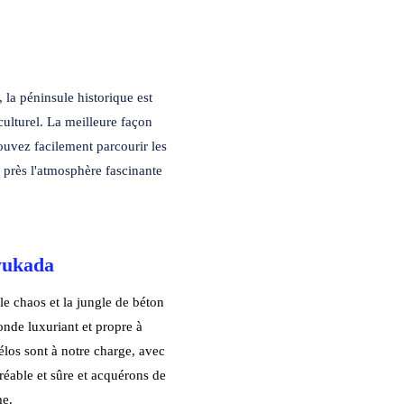
 la péninsule historique est
culturel. La meilleure façon
pouvez facilement parcourir les
de près l'atmosphère fascinante
uyukada
, le chaos et la jungle de béton
onde luxuriant et propre à
élos sont à notre charge, avec
réable et sûre et acquérons de
me.