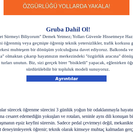
Gruba Dahil Ol!
let Sürmeyi Biliyorum" Demek Yetmez; Yolları Güvenle Hissetmeye Haz
ni öğrenmiş veya geçmişte öğrenip teknik yetersizlikler, trafik korkusu g
rkesi muhteşem bir dönüşüm yolculuğuna davet ediyoruz. Balkonda ve
şya" olmaktan çıkarıp hayatınızın merkezindeki "özgürlük aracına" dönüş
k turları unutun. Biz, sizi gerçek birer "bisikletli" yapacak, eğlenirken ö
sürdürülebilir bir topluluk modeli sunuyoruz.
Ayrıntılar
talar sürecek öğrenme sürecini 3 günlük yoğun bir odaklanmayla hayatı
na cesaret edemediğin yokuşları ve rotaları, seninle aynı dili konuşan bi
şmanın eşsiz keyfini sürersin. Sadece pedal çevirmeyi değil, mekanikte
at deneyimleyerek öğrenir; teknik olarak kimseye muhtaç kalmadan ger