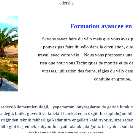
edersin.
​Formation avancée en
Si vous savez faire du vélo mais que vous avez p
pouvez pas faire du vélo dans la circulation, qu
travail avec votre vélo... Nous vous proposons un
rien que pour vous.Techniques de montée et de des
vitesses, utilisation des freins, règles du vélo dan
conduite en groupe,..
sadece kilometreleri değil, 'yapamazsın' önyargılarını da geride bırakırs
sı değil; butik, güvenli ve kolektif hareket eden özgür bir topluluğun bili
desteğinden teknik rehberliğe kadar tüm engelleri kaldırıyoruz, size sade
ahibi gibi keşfetmek kalıyor. İnisiyatif alarak çıktığımız her yolda, sırada