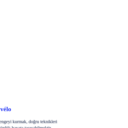
vélo
dengeyi kurmak, doğru teknikleri
lük hayata taşıyabilmektir.