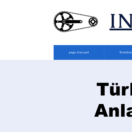
​
page d'accueil
Entraîne
Tür
Anl