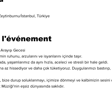
0
eytinburnu/İstanbul, Türkiye
 l'événement
 Arayışı Gecesi
in ruhunu, arzularını ve isyanlarını içinde taşır.
da, yaşamlarımız da aynı hızla, aceleci ve stresli bir hale geldi.
ha az hissediyor ve daha çok tüketiyoruz. Duygularımızı bastırıp
i, bize durup soluklanmayı, içimize dönmeyi ve kalbimizin sesini d
 Müziği'nin eşsiz dünyasında saklıdır.