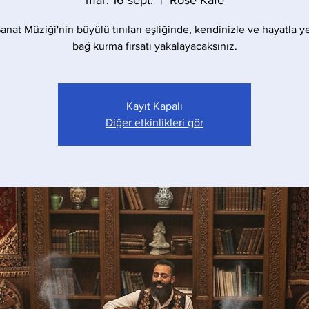
mar. 16 sept.
  |  
Rose Kafe
anat Müziği'nin büyülü tınıları eşliğinde, kendinizle ve hayatla 
bağ kurma fırsatı yakalayacaksınız.
Kayıt Kapalı
Diğer etkinlikleri gör