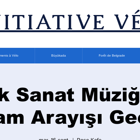
INITIATIVE V
ments à Vélo
Büyükada
Forêt de Belgrade
k Sanat Müziği
am Arayışı Ge