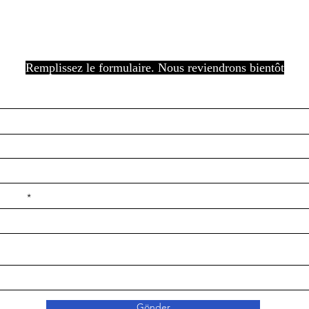
Remplissez le formulaire. Nous reviendrons bientôt
e ilçe
Gönder