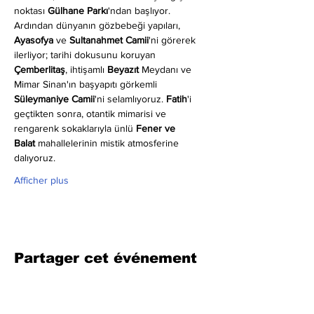
noktası 
Gülhane Parkı
'ndan başlıyor. 
Ardından dünyanın gözbebeği yapıları, 
Ayasofya
 ve 
Sultanahmet Camii
'ni görerek 
ilerliyor; tarihi dokusunu koruyan 
Çemberlitaş
, ihtişamlı 
Beyazıt
 Meydanı ve 
Mimar Sinan'ın başyapıtı görkemli 
Süleymaniye Camii
'ni selamlıyoruz. 
Fatih
'i 
geçtikten sonra, otantik mimarisi ve 
rengarenk sokaklarıyla ünlü 
Fener ve 
Balat
 mahallelerinin mistik atmosferine 
dalıyoruz.
Afficher plus
Partager cet événement