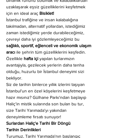
dinamik ruhunu solumak ve kalabalıklardan 
uzaklaşarak eşsiz güzelliklerini keşfetmek 
için en ideal araç 
Bisiklet!
İstanbul trafiğine ve insan kalabalığına 
takılmadan, alternatif yollardan, istediğimiz 
zaman istediğimiz yerde durabileceğimiz, 
çevreyi daha iyi gözlemleyeceğimiz bu 
sağlıklı, sportif, eğlenceli ve ekonomik ulaşım 
aracı
 ile şehrin tüm güzelliklerini keşfedin. 
Özellikle 
hafta içi
 yapılan turlarımızın 
avantajıyla, gezilecek yerlerin daha tenha 
olduğu, huzurlu bir İstanbul deneyimi sizi 
bekliyor.
Siz de tarihin binlerce yıllık izlerini taşıyan 
İstanbul'un en özel köşelerini keşfetmeye 
hazır mısınız? Gülhane Parkı'ndan başlayıp 
Haliç'in mistik sularında son bulan bu tur, 
size Tarihi Yarımada'yı yakından 
deneyimleme fırsatı sunuyor!
Surlardan Haliç'e Tarihi Bir Döngü
Tarihin Derinlikleri
Turumuz, Tarihi Yarımada'nın başlangıç 