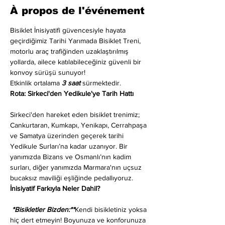
À propos de l'événement
Bisiklet İnisiyatifi güvencesiyle hayata 
geçirdiğimiz Tarihi Yarımada Bisiklet Treni, 
motorlu araç trafiğinden uzaklaştırılmış 
yollarda, ailece katılabileceğiniz güvenli bir 
konvoy sürüşü sunuyor!
Etkinlik ortalama 
3 saat
 sürmektedir.
Rota: Sirkeci'den Yedikule'ye Tarih Hattı
Sirkeci'den hareket eden bisiklet trenimiz; 
Cankurtaran, Kumkapı, Yenikapı, Cerrahpaşa 
ve Samatya üzerinden geçerek tarihi 
Yedikule Surları’na kadar uzanıyor. Bir 
yanımızda Bizans ve Osmanlı’nın kadim 
surları, diğer yanımızda Marmara'nın uçsuz 
bucaksız maviliği eşliğinde pedallıyoruz.
İnisiyatif Farkıyla Neler Dahil?
 *Bisikletler Bizden:**
Kendi bisikletiniz yoksa 
hiç dert etmeyin! Boyunuza ve konforunuza 