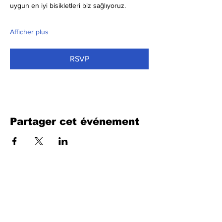
uygun en iyi bisikletleri biz sağlıyoruz.
Afficher plus
RSVP
Partager cet événement
Remplissez le formulaire. Nous
reviendrons bientôt
isim, soyisim