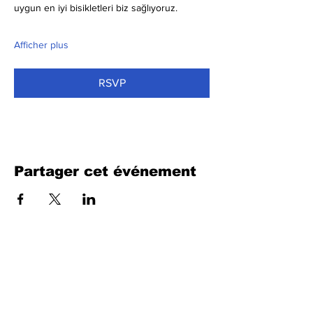
uygun en iyi bisikletleri biz sağlıyoruz.
Afficher plus
RSVP
Partager cet événement
Remplissez le formulaire. Nous
reviendrons bientôt
isim, soyisim