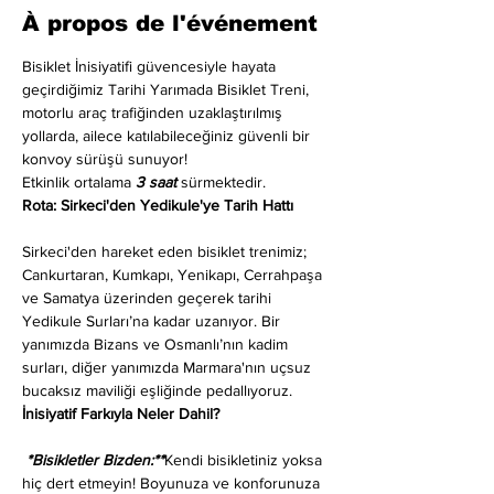
À propos de l'événement
Bisiklet İnisiyatifi güvencesiyle hayata 
geçirdiğimiz Tarihi Yarımada Bisiklet Treni, 
motorlu araç trafiğinden uzaklaştırılmış 
yollarda, ailece katılabileceğiniz güvenli bir 
konvoy sürüşü sunuyor!
Etkinlik ortalama 
3 saat
 sürmektedir.
Rota: Sirkeci'den Yedikule'ye Tarih Hattı
Sirkeci'den hareket eden bisiklet trenimiz; 
Cankurtaran, Kumkapı, Yenikapı, Cerrahpaşa 
ve Samatya üzerinden geçerek tarihi 
Yedikule Surları’na kadar uzanıyor. Bir 
yanımızda Bizans ve Osmanlı’nın kadim 
surları, diğer yanımızda Marmara'nın uçsuz 
bucaksız maviliği eşliğinde pedallıyoruz.
İnisiyatif Farkıyla Neler Dahil?
 *Bisikletler Bizden:**
Kendi bisikletiniz yoksa 
hiç dert etmeyin! Boyunuza ve konforunuza 