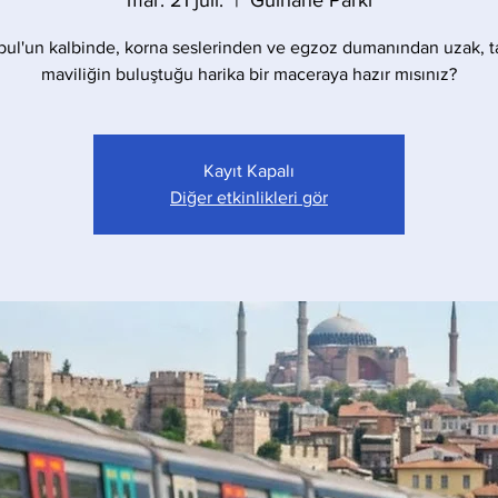
mar. 21 juil.
  |  
Gülhane Parkı
bul'un kalbinde, korna seslerinden ve egzoz dumanından uzak, t
maviliğin buluştuğu harika bir maceraya hazır mısınız?
Kayıt Kapalı
Diğer etkinlikleri gör