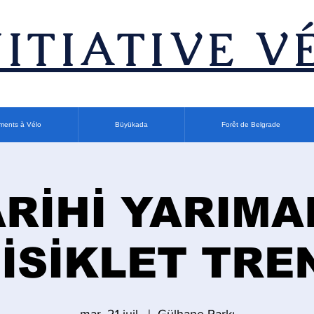
INITIATIVE V
ments à Vélo
Büyükada
Forêt de Belgrade
ARİHİ YARIMA
İSİKLET TRE