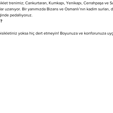
siklet trenimiz; Cankurtaran, Kumkapı, Yenikapı, Cerrahpaşa ve 
adar uzanıyor. Bir yanımızda Bizans ve Osmanlı’nın kadim surları,
ğinde pedallıyoruz.
l?
isikletiniz yoksa hiç dert etmeyin! Boyunuza ve konforunuza uygun