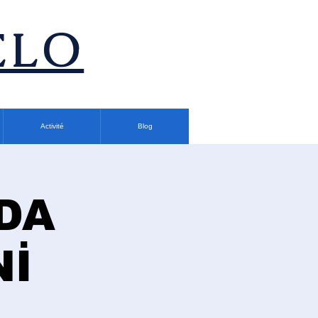
ÉLO
Activité
Blog
DA
Nİ