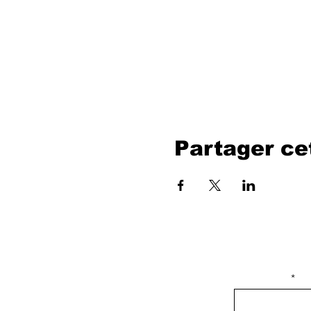
Partager c
isim, soyisim