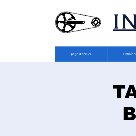
​
page d'accueil
Entraîne
T
B