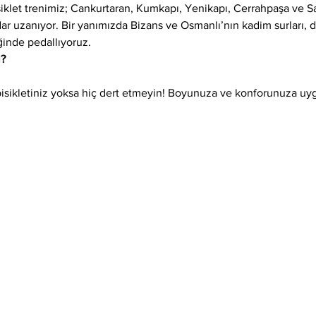
siklet trenimiz; Cankurtaran, Kumkapı, Yenikapı, Cerrahpaşa ve 
adar uzanıyor. Bir yanımızda Bizans ve Osmanlı’nın kadim surları,
ğinde pedallıyoruz.
l?
isikletiniz yoksa hiç dert etmeyin! Boyunuza ve konforunuza uygun