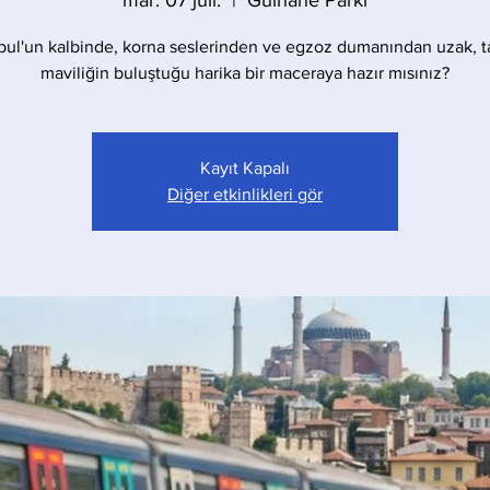
mar. 07 juil.
  |  
Gülhane Parkı
bul'un kalbinde, korna seslerinden ve egzoz dumanından uzak, t
maviliğin buluştuğu harika bir maceraya hazır mısınız?
Kayıt Kapalı
Diğer etkinlikleri gör