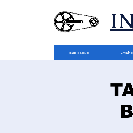
​
page d'accueil
Entraîne
T
B