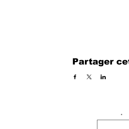
Partager c
isim, soyisim