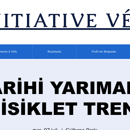
INITIATIVE V
ments à Vélo
Büyükada
Forêt de Belgrade
ARİHİ YARIMA
İSİKLET TRE