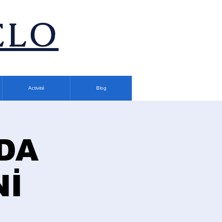
ÉLO
Activité
Blog
DA
Nİ