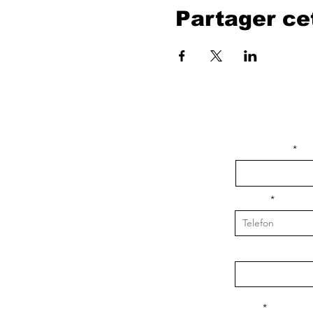
Partager c
isim, soyisim
Telefon
Bulunduğunuz il v
Konu