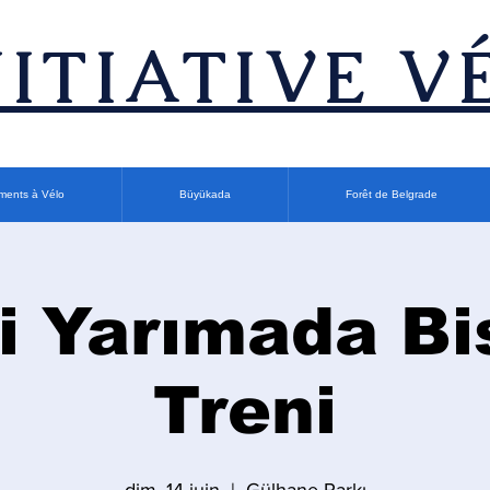
INITIATIVE V
ments à Vélo
Büyükada
Forêt de Belgrade
i Yarımada Bi
Treni