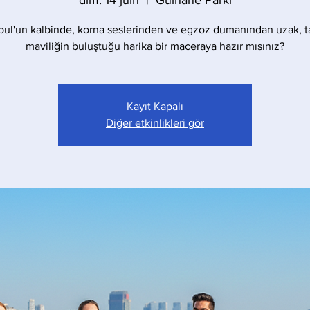
dim. 14 juin
  |  
Gülhane Parkı
bul'un kalbinde, korna seslerinden ve egzoz dumanından uzak, t
maviliğin buluştuğu harika bir maceraya hazır mısınız?
Kayıt Kapalı
Diğer etkinlikleri gör