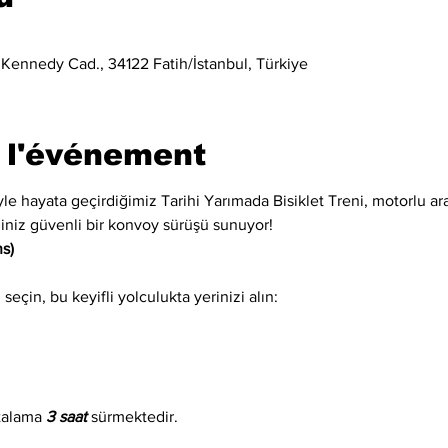
 Kennedy Cad., 34122 Fatih/İstanbul, Türkiye
 l'événement
iyle hayata geçirdiğimiz Tarihi Yarımada Bisiklet Treni, motorlu ara
eğiniz güvenli bir konvoy sürüşü sunuyor!
s)
eçin, bu keyifli yolculukta yerinizi alın:
talama 
3 saat
 sürmektedir.