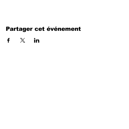
Partager cet événement
Remplissez le formulaire. Nous
reviendrons bientôt
isim, soyisim
Telefon