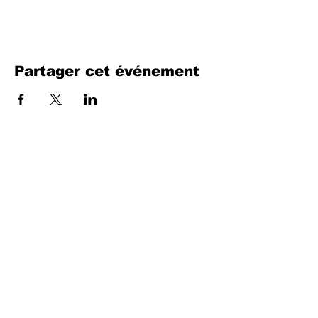
Partager cet événement
Remplissez le formulaire. Nous
reviendrons bientôt
isim, soyisim
Telefon