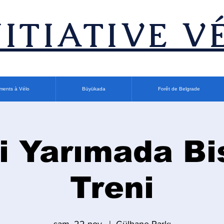
INITIATIVE V
ments à Vélo
Büyükada
Forêt de Belgrade
i Yarımada Bi
Treni