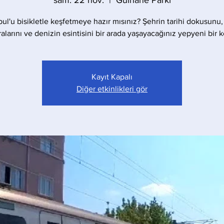
sam. 22 nov.
  |  
Gülhane Parkı
bul'u bisikletle keşfetmeye hazır mısınız? Şehrin tarihi dokusunu,
larını ve denizin esintisini bir arada yaşayacağınız yepyeni bir 
Kayıt Kapalı
Diğer etkinlikleri gör