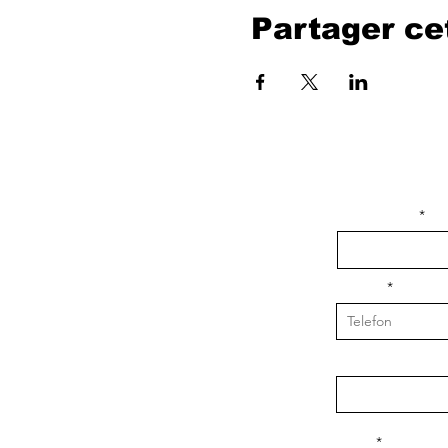
Partager c
isim, soyisim
Telefon
Bulunduğunuz il v
Konu