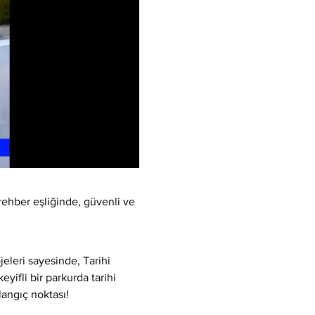
rehber eşliğinde, güvenli ve 
eleri sayesinde, Tarihi 
yifli bir parkurda tarihi 
langıç noktası!