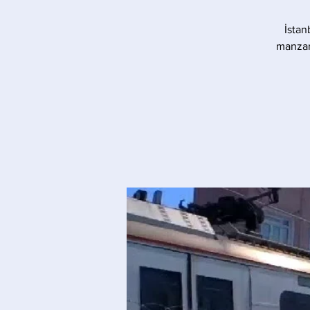
İstan
manzara