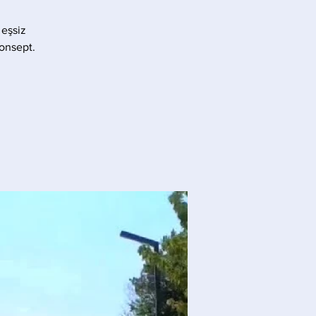
 eşsiz
konsept.