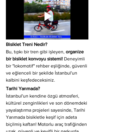
Bisiklet Treni Nedir?
Bu, tıpkı bir tren gibi işleyen, 
organize 
bir bisiklet konvoyu sistemi!
 Deneyimli 
bir "lokomotif" rehber eşliğinde, güvenli 
ve eğlenceli bir şekilde İstanbul'un 
kalbini keşfedeceksiniz.
Tarihi Yarımada?
İstanbul'un kendine özgü atmosferi, 
kültürel zenginlikleri ve son dönemdeki 
yayalaştırma projeleri sayesinde, Tarihi 
Yarımada bisikletle keşif için adeta 
biçilmiş kaftan! Motorlu araç trafiğinden 
uzak, güvenli ve keyifli bir parkurda 