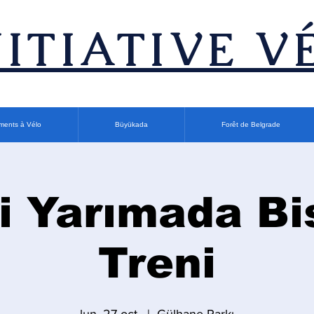
INITIATIVE V
ments à Vélo
Büyükada
Forêt de Belgrade
i Yarımada Bi
Treni