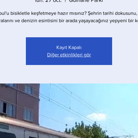
lun. 27 oct.
  |  
Gülhane Parkı
bul'u bisikletle keşfetmeye hazır mısınız? Şehrin tarihi dokusunu,
larını ve denizin esintisini bir arada yaşayacağınız yepyeni bir 
Kayıt Kapalı
Diğer etkinlikleri gör