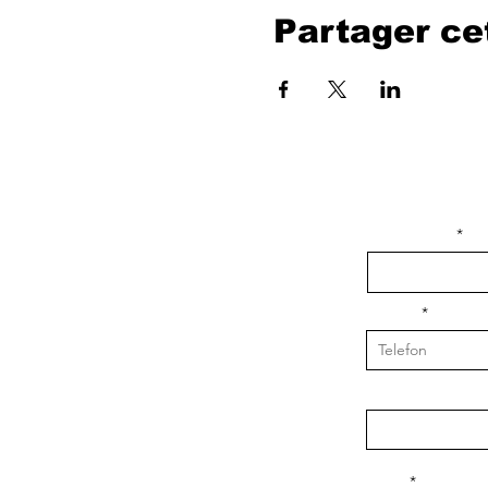
Partager c
isim, soyisim
Telefon
Bulunduğunuz il v
Konu