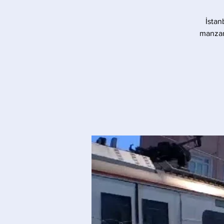
İstan
manzara