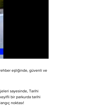
rehber eşliğinde, güvenli ve 
eleri sayesinde, Tarihi 
yifli bir parkurda tarihi 
langıç noktası!