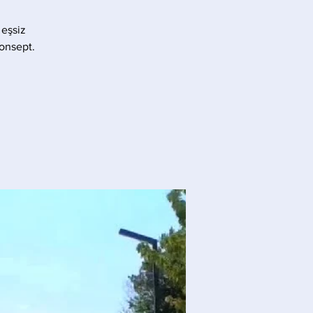
 eşsiz
konsept.