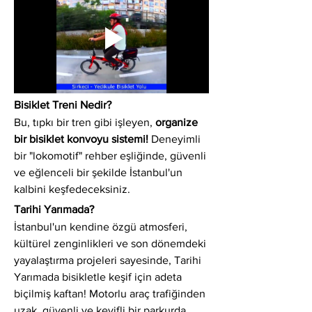
Bisiklet Treni Nedir?
Bu, tıpkı bir tren gibi işleyen, 
organize 
bir bisiklet konvoyu sistemi!
 Deneyimli 
bir "lokomotif" rehber eşliğinde, güvenli 
ve eğlenceli bir şekilde İstanbul'un 
kalbini keşfedeceksiniz.
Tarihi Yarımada?
İstanbul'un kendine özgü atmosferi, 
kültürel zenginlikleri ve son dönemdeki 
yayalaştırma projeleri sayesinde, Tarihi 
Yarımada bisikletle keşif için adeta 
biçilmiş kaftan! Motorlu araç trafiğinden 
uzak, güvenli ve keyifli bir parkurda 