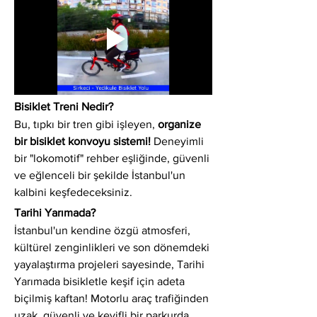
Bisiklet Treni Nedir?
Bu, tıpkı bir tren gibi işleyen, 
organize 
bir bisiklet konvoyu sistemi!
 Deneyimli 
bir "lokomotif" rehber eşliğinde, güvenli 
ve eğlenceli bir şekilde İstanbul'un 
kalbini keşfedeceksiniz.
Tarihi Yarımada?
İstanbul'un kendine özgü atmosferi, 
kültürel zenginlikleri ve son dönemdeki 
yayalaştırma projeleri sayesinde, Tarihi 
Yarımada bisikletle keşif için adeta 
biçilmiş kaftan! Motorlu araç trafiğinden 
uzak, güvenli ve keyifli bir parkurda 