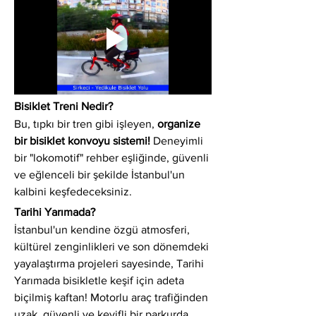
Bisiklet Treni Nedir?
Bu, tıpkı bir tren gibi işleyen, 
organize 
bir bisiklet konvoyu sistemi!
 Deneyimli 
bir "lokomotif" rehber eşliğinde, güvenli 
ve eğlenceli bir şekilde İstanbul'un 
kalbini keşfedeceksiniz.
Tarihi Yarımada?
İstanbul'un kendine özgü atmosferi, 
kültürel zenginlikleri ve son dönemdeki 
yayalaştırma projeleri sayesinde, Tarihi 
Yarımada bisikletle keşif için adeta 
biçilmiş kaftan! Motorlu araç trafiğinden 
uzak, güvenli ve keyifli bir parkurda 