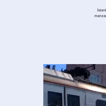
İstan
manzara