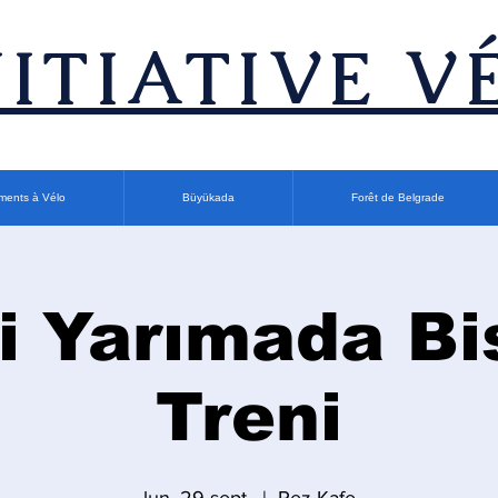
INITIATIVE V
ments à Vélo
Büyükada
Forêt de Belgrade
i Yarımada Bi
Treni