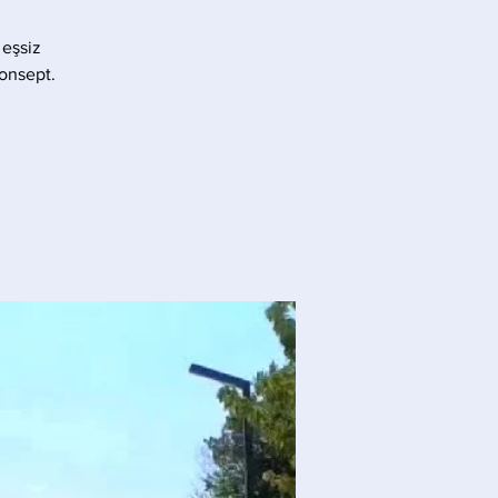
 eşsiz
konsept.