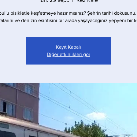
lun. 29 sept.
  |  
Rez Kafe
bul'u bisikletle keşfetmeye hazır mısınız? Şehrin tarihi dokusunu,
larını ve denizin esintisini bir arada yaşayacağınız yepyeni bir 
Kayıt Kapalı
Diğer etkinlikleri gör