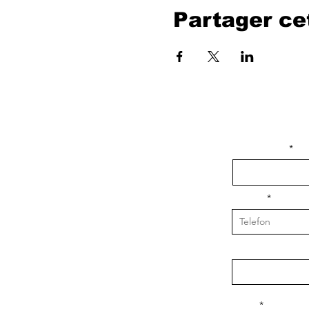
Partager c
isim, soyisim
Telefon
Bulunduğunuz il v
Konu