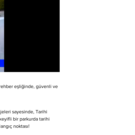
rehber eşliğinde, güvenli ve 
eleri sayesinde, Tarihi 
yifli bir parkurda tarihi 
langıç noktası!