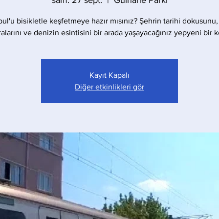
sam. 27 sept.
  |  
Gülhane Parkı
bul'u bisikletle keşfetmeye hazır mısınız? Şehrin tarihi dokusunu,
larını ve denizin esintisini bir arada yaşayacağınız yepyeni bir 
Kayıt Kapalı
Diğer etkinlikleri gör