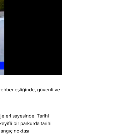
rehber eşliğinde, güvenli ve 
eleri sayesinde, Tarihi 
yifli bir parkurda tarihi 
langıç noktası!