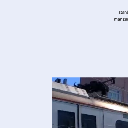
İstan
manzara