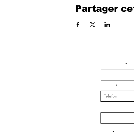
Partager c
isim, soyisim
Telefon
Bulunduğunuz il v
Konu