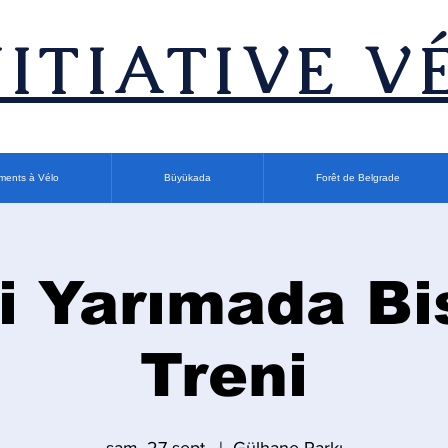
INITIATIVE V
ments à Vélo
Büyükada
Forêt de Belgrade
i Yarımada Bi
Treni