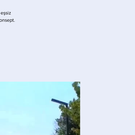
 eşsiz
konsept.