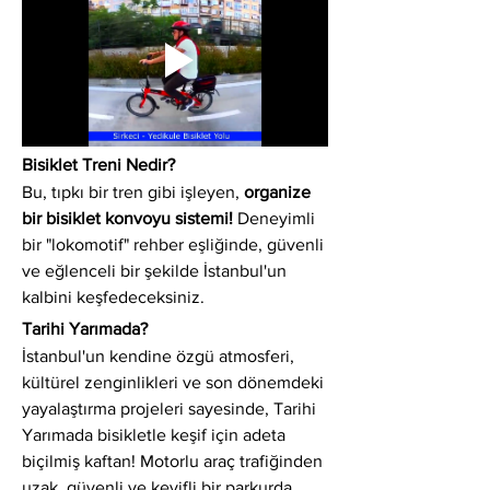
Bisiklet Treni Nedir?
Bu, tıpkı bir tren gibi işleyen, 
organize 
bir bisiklet konvoyu sistemi!
 Deneyimli 
bir "lokomotif" rehber eşliğinde, güvenli 
ve eğlenceli bir şekilde İstanbul'un 
kalbini keşfedeceksiniz.
Tarihi Yarımada?
İstanbul'un kendine özgü atmosferi, 
kültürel zenginlikleri ve son dönemdeki 
yayalaştırma projeleri sayesinde, Tarihi 
Yarımada bisikletle keşif için adeta 
biçilmiş kaftan! Motorlu araç trafiğinden 
uzak, güvenli ve keyifli bir parkurda 