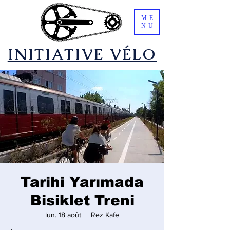
ME
NU
​INITIATIVE VÉLO
Tarihi Yarımada
Bisiklet Treni
lun. 18 août
  |  
Rez Kafe