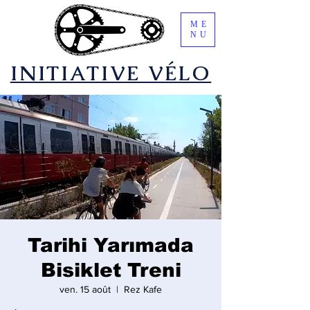
ME
NU
​INITIATIVE VÉLO
Tarihi Yarımada
Bisiklet Treni
ven. 15 août
  |  
Rez Kafe