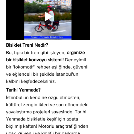
Bisiklet Treni Nedir?
Bu, tıpkı bir tren gibi işleyen, 
organize 
bir bisiklet konvoyu sistemi!
 Deneyimli 
bir "lokomotif" rehber eşliğinde, güvenli 
ve eğlenceli bir şekilde İstanbul'un 
kalbini keşfedeceksiniz.
Tarihi Yarımada?
İstanbul'un kendine özgü atmosferi, 
kültürel zenginlikleri ve son dönemdeki 
yayalaştırma projeleri sayesinde, Tarihi 
Yarımada bisikletle keşif için adeta 
biçilmiş kaftan! Motorlu araç trafiğinden 
uzak, güvenli ve keyifli bir parkurda 