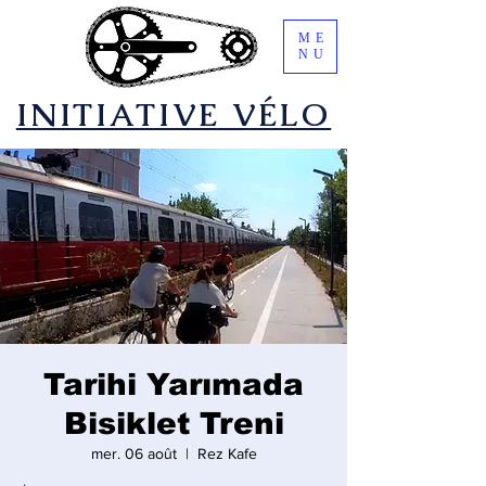
ME
NU
​INITIATIVE VÉLO
Tarihi Yarımada
Bisiklet Treni
mer. 06 août
  |  
Rez Kafe