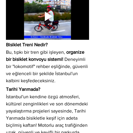
Bisiklet Treni Nedir?
Bu, tıpkı bir tren gibi işleyen, 
organize 
bir bisiklet konvoyu sistemi!
 Deneyimli 
bir "lokomotif" rehber eşliğinde, güvenli 
ve eğlenceli bir şekilde İstanbul'un 
kalbini keşfedeceksiniz.
Tarihi Yarımada?
İstanbul'un kendine özgü atmosferi, 
kültürel zenginlikleri ve son dönemdeki 
yayalaştırma projeleri sayesinde, Tarihi 
Yarımada bisikletle keşif için adeta 
biçilmiş kaftan! Motorlu araç trafiğinden 
uzak, güvenli ve keyifli bir parkurda 