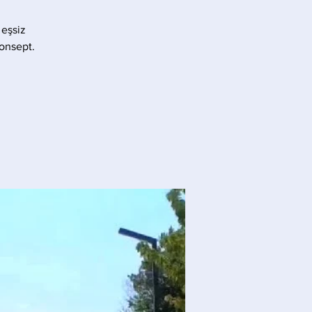
 eşsiz
konsept.