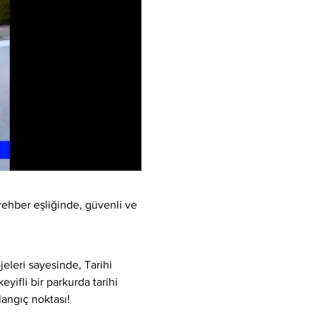
rehber eşliğinde, güvenli ve 
eleri sayesinde, Tarihi 
yifli bir parkurda tarihi 
langıç noktası!