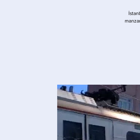
İstan
manzara