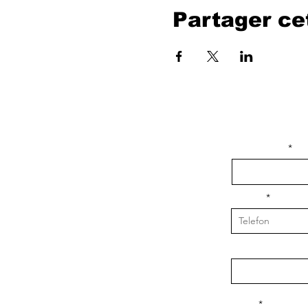
Partager c
isim, soyisim
Telefon
Bulunduğunuz il v
Konu