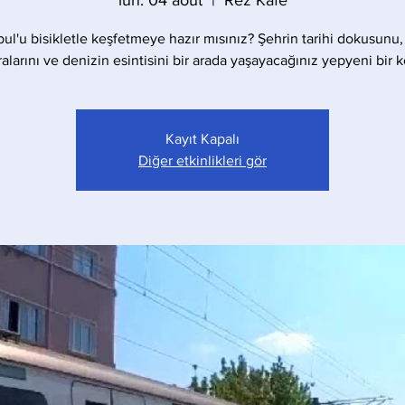
lun. 04 août
  |  
Rez Kafe
bul'u bisikletle keşfetmeye hazır mısınız? Şehrin tarihi dokusunu,
larını ve denizin esintisini bir arada yaşayacağınız yepyeni bir 
Kayıt Kapalı
Diğer etkinlikleri gör