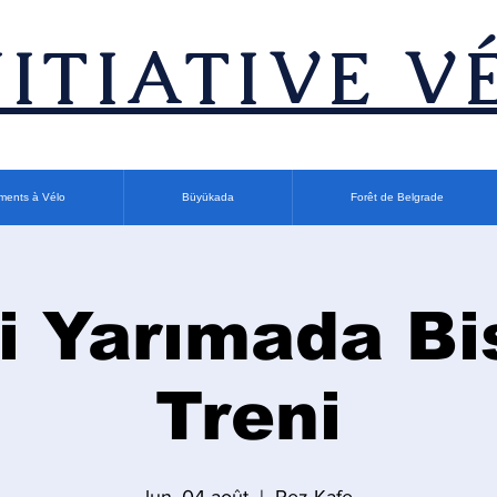
INITIATIVE V
ments à Vélo
Büyükada
Forêt de Belgrade
i Yarımada Bi
Treni