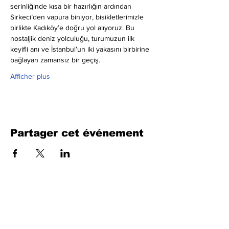
serinliğinde kısa bir hazırlığın ardından 
Sirkeci’den vapura biniyor, bisikletlerimizle 
birlikte Kadıköy’e doğru yol alıyoruz. Bu 
nostaljik deniz yolculuğu, turumuzun ilk 
keyifli anı ve İstanbul’un iki yakasını birbirine 
bağlayan zamansız bir geçiş.
Afficher plus
Partager cet événement
Remplissez le formulaire. Nous
reviendrons bientôt
isim, soyisim