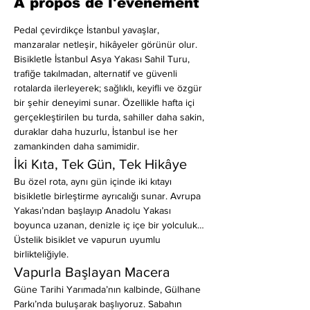
À propos de l'événement
Pedal çevirdikçe İstanbul yavaşlar, 
manzaralar netleşir, hikâyeler görünür olur.
Bisikletle İstanbul Asya Yakası Sahil Turu, 
trafiğe takılmadan, alternatif ve güvenli 
rotalarda ilerleyerek; sağlıklı, keyifli ve özgür 
bir şehir deneyimi sunar. Özellikle hafta içi 
gerçekleştirilen bu turda, sahiller daha sakin, 
duraklar daha huzurlu, İstanbul ise her 
zamankinden daha samimidir.
İki Kıta, Tek Gün, Tek Hikâye
Bu özel rota, aynı gün içinde iki kıtayı 
bisikletle birleştirme ayrıcalığı sunar. Avrupa 
Yakası’ndan başlayıp Anadolu Yakası 
boyunca uzanan, denizle iç içe bir yolculuk… 
Üstelik bisiklet ve vapurun uyumlu 
birlikteliğiyle.
Vapurla Başlayan Macera
Güne Tarihi Yarımada’nın kalbinde, Gülhane 
Parkı’nda buluşarak başlıyoruz. Sabahın 