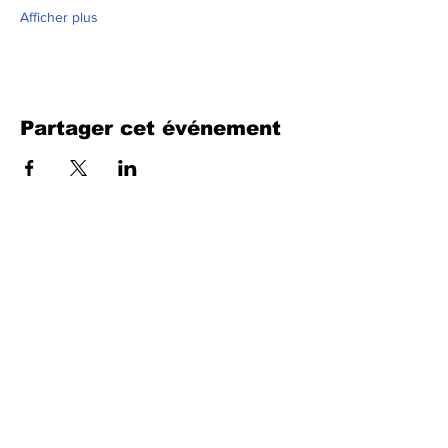
Afficher plus
Partager cet événement
Remplissez le formulaire. Nous
reviendrons bientôt
isim, soyisim
Telefon