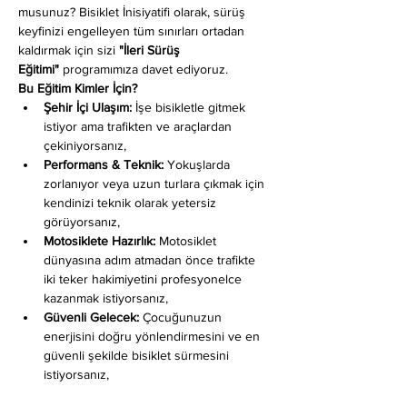
musunuz? Bisiklet İnisiyatifi olarak, sürüş 
keyfinizi engelleyen tüm sınırları ortadan 
kaldırmak için sizi 
"İleri Sürüş 
Eğitimi"
 programımıza davet ediyoruz.
Bu Eğitim Kimler İçin?
Şehir İçi Ulaşım:
 İşe bisikletle gitmek 
istiyor ama trafikten ve araçlardan 
çekiniyorsanız,
Performans & Teknik:
 Yokuşlarda 
zorlanıyor veya uzun turlara çıkmak için 
kendinizi teknik olarak yetersiz 
görüyorsanız,
Motosiklete Hazırlık:
 Motosiklet 
dünyasına adım atmadan önce trafikte 
iki teker hakimiyetini profesyonelce 
kazanmak istiyorsanız,
Güvenli Gelecek:
 Çocuğunuzun 
enerjisini doğru yönlendirmesini ve en 
güvenli şekilde bisiklet sürmesini 
istiyorsanız,