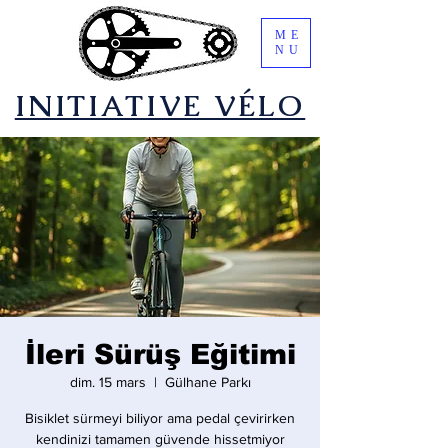
ME
NU
​INITIATIVE VÉLO
İleri Sürüş Eğitimi
dim. 15 mars
  |  
Gülhane Parkı
Bisiklet sürmeyi biliyor ama pedal çevirirken
kendinizi tamamen güvende hissetmiyor