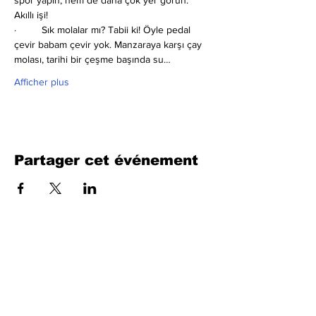
spor yapın, hem de daha çok yer görün. 
Akıllı işi!
·         Sık molalar mı?
Tabii ki! Öyle pedal 
çevir babam çevir yok. Manzaraya karşı çay 
molası, tarihi bir çeşme başında su…
Afficher plus
Partager cet événement
Remplissez le formulaire. Nous
reviendrons bientôt
isim, soyisim