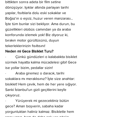
bittikten sonra adeta bir film setine 
dönüşüyor. Işıklar altında parlayan tarihi 
yapılar, fısıltılarla dolu eski sokaklar ve 
Boğaz'ın o eşsiz, huzur veren manzarası... 
İşte tüm bunlar sizi bekliyor. Ama durun, bu 
güzellikleri otobüs camından ya da araba 
konforunda izlemek yok! Biz diyoruz ki, 
bırakın motor gürültüsünü, duyun 
tekerleklerinizin fısıltısını!
Neden mi Gece Bisiklet Turu?
·         Çünkü gündüzleri o kalabalıkta bisiklet 
sürmek hayatta kalma mücadelesi gibi! Gece 
ise yollar bizim, pedallar sizin!
·         Araba giremez o daracık, tarihi 
sokaklara mı meraklısınız? İşte size anahtar: 
bisiklet! Hem çevik, hem de her yere sığıyor. 
Sanki İstanbul'un gizli geçitlerini keşfe 
çıkıyoruz.
·         Yürüyerek mi gezecektiniz bütün 
gece? Aman boşverin, sabaha kadar 
yorgunluktan haliniz kalmaz. Bisikletle hem 