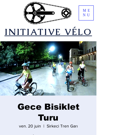
ME
NU
​INITIATIVE VÉLO
Gece Bisiklet
Turu
ven. 20 juin
  |  
Sirkeci Tren Garı