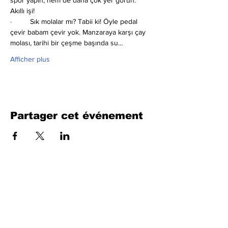
spor yapın, hem de daha çok yer görün. 
Akıllı işi!
·         Sık molalar mı?
Tabii ki! Öyle pedal 
çevir babam çevir yok. Manzaraya karşı çay 
molası, tarihi bir çeşme başında su…
Afficher plus
Partager cet événement
Remplissez le formulaire. Nous
reviendrons bientôt
isim, soyisim