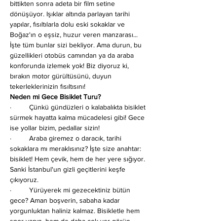
bittikten sonra adeta bir film setine 
dönüşüyor. Işıklar altında parlayan tarihi 
yapılar, fısıltılarla dolu eski sokaklar ve 
Boğaz'ın o eşsiz, huzur veren manzarası... 
İşte tüm bunlar sizi bekliyor. Ama durun, bu 
güzellikleri otobüs camından ya da araba 
konforunda izlemek yok! Biz diyoruz ki, 
bırakın motor gürültüsünü, duyun 
tekerleklerinizin fısıltısını!
Neden mi Gece Bisiklet Turu?
·         Çünkü gündüzleri o kalabalıkta bisiklet 
sürmek hayatta kalma mücadelesi gibi! Gece 
ise yollar bizim, pedallar sizin!
·         Araba giremez o daracık, tarihi 
sokaklara mı meraklısınız? İşte size anahtar: 
bisiklet! Hem çevik, hem de her yere sığıyor. 
Sanki İstanbul'un gizli geçitlerini keşfe 
çıkıyoruz.
·         Yürüyerek mi gezecektiniz bütün 
gece? Aman boşverin, sabaha kadar 
yorgunluktan haliniz kalmaz. Bisikletle hem 