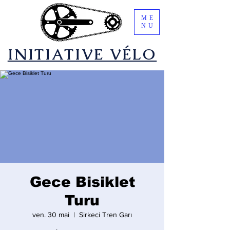
ME
NU
​INITIATIVE VÉLO
Gece Bisiklet
Turu
ven. 30 mai
  |  
Sirkeci Tren Garı