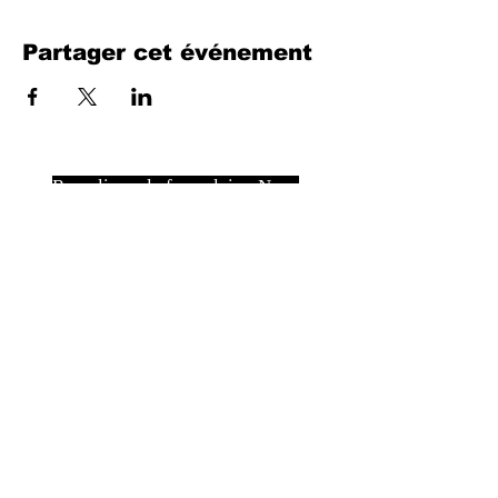
Partager cet événement
Remplissez le formulaire. Nous
reviendrons bientôt
isim, soyisim
Telefon
Bulunduğunuz il ve ilçe