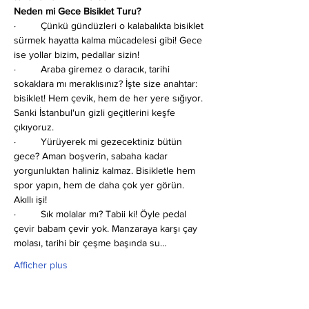
Neden mi Gece Bisiklet Turu?
·         Çünkü gündüzleri o kalabalıkta bisiklet 
sürmek hayatta kalma mücadelesi gibi! Gece 
ise yollar bizim, pedallar sizin!
·         Araba giremez o daracık, tarihi 
sokaklara mı meraklısınız? İşte size anahtar: 
bisiklet! Hem çevik, hem de her yere sığıyor. 
Sanki İstanbul'un gizli geçitlerini keşfe 
çıkıyoruz.
·         Yürüyerek mi gezecektiniz bütün 
gece? Aman boşverin, sabaha kadar 
yorgunluktan haliniz kalmaz. Bisikletle hem 
spor yapın, hem de daha çok yer görün. 
Akıllı işi!
·         Sık molalar mı?
Tabii ki! Öyle pedal 
çevir babam çevir yok. Manzaraya karşı çay 
molası, tarihi bir çeşme başında su…
Afficher plus