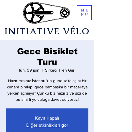
ME
NU
​INITIATIVE VÉLO
Gece Bisiklet
Turu
lun. 09 juin
  |  
Sirkeci Tren Garı
Hazır mısınız İstanbul'un gündüz telaşını bir
kenara bırakıp, gece bambaşka bir maceraya
yelken açmaya? Çünkü biz hazırız ve sizi de
bu sihirli yolculuğa davet ediyoruz!
Kayıt Kapalı
Diğer etkinlikleri gör