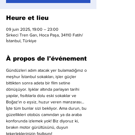
Heure et lieu
09 juin 2025, 19:00 – 23:00
Sirkeci Tren Garı, Hoca Paşa, 34110 Fatih/
İstanbul, Türkiye
À propos de l'événement
Gündüzleri adım atacak yer bulamadığınız o 
meşhur İstanbul sokakları, işler güçler 
bittikten sonra adeta bir film setine 
dönüşüyor. Işıklar altında parlayan tarihi 
yapılar, fısıltılarla dolu eski sokaklar ve 
Boğaz'ın o eşsiz, huzur veren manzarası... 
İşte tüm bunlar sizi bekliyor. Ama durun, bu 
güzellikleri otobüs camından ya da araba 
konforunda izlemek yok! Biz diyoruz ki, 
bırakın motor gürültüsünü, duyun 
tekerleklerinizin fısıltısını!