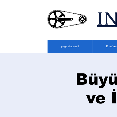
​
page d'accueil
Entraîne
Büyü
ve 