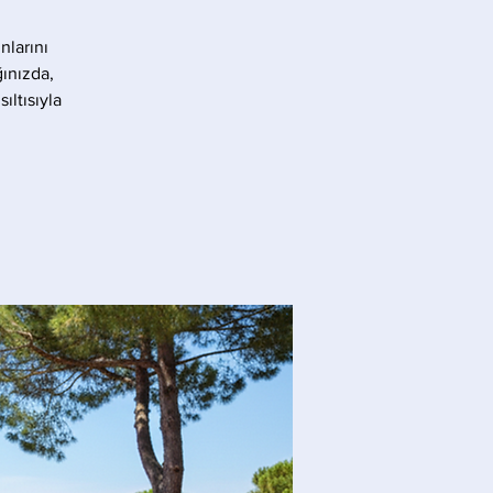
nlarını
ınızda,
ıltısıyla