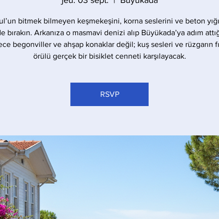
jeu. 03 sept.
  |  
Büyükada
ul’un bitmek bilmeyen keşmekeşini, korna seslerini ve beton yığı
de bırakın. Arkanıza o masmavi denizi alıp Büyükada’ya adım attığ
ece begonviller ve ahşap konaklar değil; kuş sesleri ve rüzgarın fıs
örülü gerçek bir bisiklet cenneti karşılayacak.
RSVP