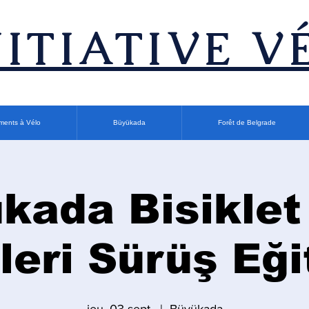
INITIATIVE V
ments à Vélo
Büyükada
Forêt de Belgrade
kada Bisiklet
İleri Sürüş Eği