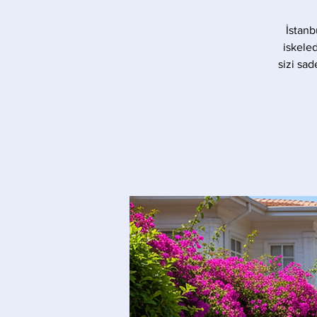
İstanb
iskele
sizi sad