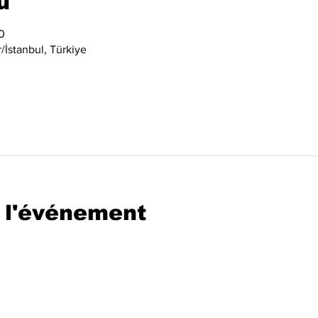
u
0
İstanbul, Türkiye
 l'événement