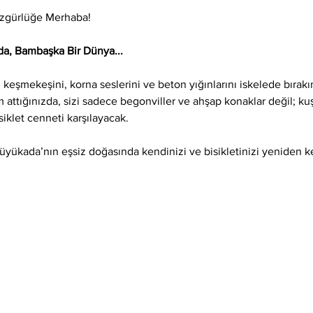
Özgürlüğe Merhaba!
a, Bambaşka Bir Dünya...
keşmekeşini, korna seslerini ve beton yığınlarını iskelede bırak
attığınızda, sizi sadece begonviller ve ahşap konaklar değil; kuş
isiklet cenneti karşılayacak.
Büyükada’nın eşsiz doğasında kendinizi ve bisikletinizi yeniden 