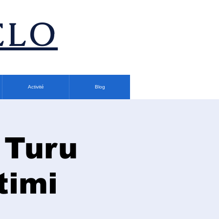
ÉLO
Activité
Blog
 Turu
timi