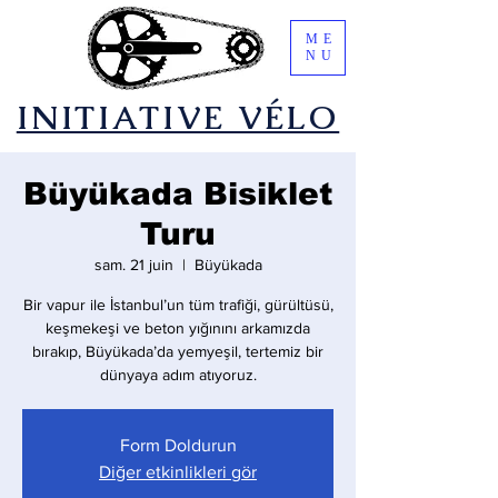
ME
NU
​INITIATIVE VÉLO
Büyükada Bisiklet
Turu
sam. 21 juin
  |  
Büyükada
Bir vapur ile İstanbul’un tüm trafiği, gürültüsü,
keşmekeşi ve beton yığınını arkamızda
bırakıp, Büyükada’da yemyeşil, tertemiz bir
dünyaya adım atıyoruz.
Form Doldurun
Diğer etkinlikleri gör