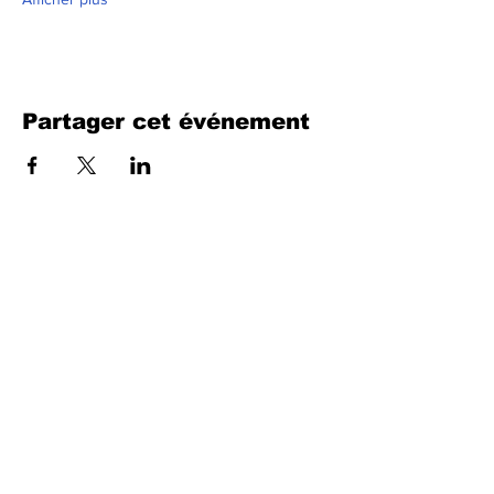
Partager cet événement
Remplissez le formulaire. Nous
reviendrons bientôt
isim, soyisim
Telefon