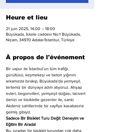
Heure et lieu
21 juin 2025, 14:00 – 18:00
Büyükada, İskele caddesi No:1 Büyükada,
Nizam, 34970 Adalar/İstanbul, Türkiye
À propos de l'événement
Bir vapur ile İstanbul’un tüm trafiği, 
gürültüsü, keşmekeşi ve beton yığınını 
arkamızda bırakıp, Büyükada’da yemyeşil, 
tertemiz bir dünyaya adım atıyoruz. Ahşap 
evleri, begonvilleri, yemyeşil doğası, lacivert 
denizi ve bisikletle gezenler ile, sanki 
Akdeniz sahillerinde bir sayfiye kasabasına 
gelmiş gibiyiz.
Sadece Bir Bisiklet Turu Değil: Deneyim ve 
Eğitim Bir Arada!
Bu, sıradan bir bisiklet turundan çok daha 