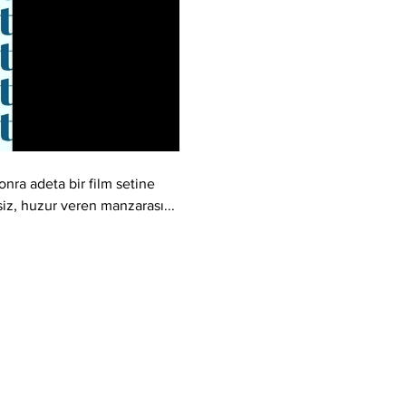
nra adeta bir film setine 
şsiz, huzur veren manzarası... 