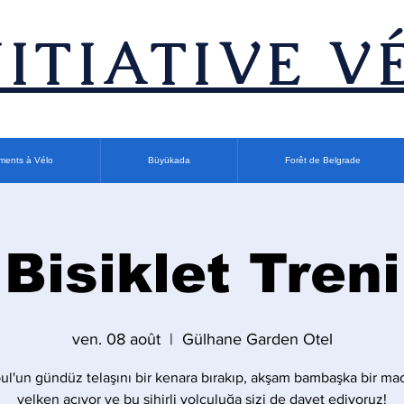
INITIATIVE V
ments à Vélo
Büyükada
Forêt de Belgrade
Bisiklet Treni
ven. 08 août
  |  
Gülhane Garden Otel
bul'un gündüz telaşını bir kenara bırakıp, akşam bambaşka bir ma
yelken açıyor ve bu sihirli yolculuğa sizi de davet ediyoruz!