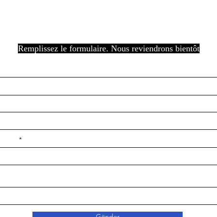
Remplissez le formulaire. Nous reviendrons bientôt
e ilçe
Gönder