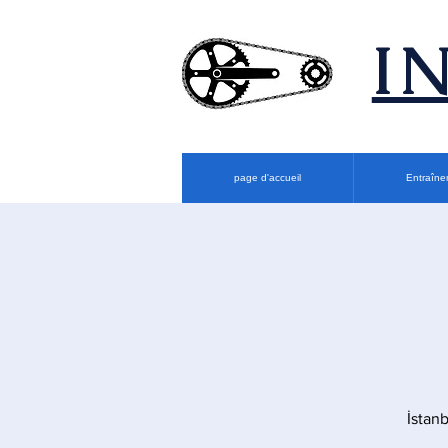
​
page d'accueil
Entraîne
İstan