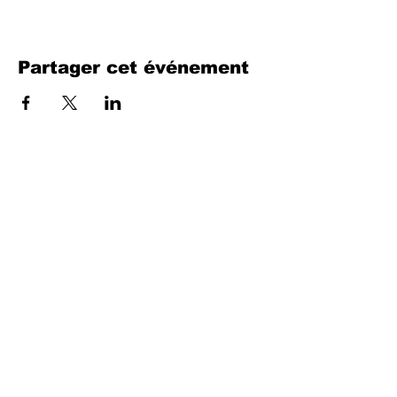
Partager cet événement
Remplissez le formulaire. Nous
reviendrons bientôt
isim, soyisim
Telefon
Bulunduğunuz il ve ilçe