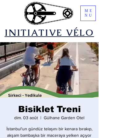
ME
NU
​INITIATIVE VÉLO
Bisiklet Treni
dim. 03 août
  |  
Gülhane Garden Otel
İstanbul'un gündüz telaşını bir kenara bırakıp,
akşam bambaşka bir maceraya yelken açıyor