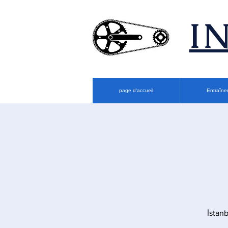
​
page d'accueil
Entraîne
İstan