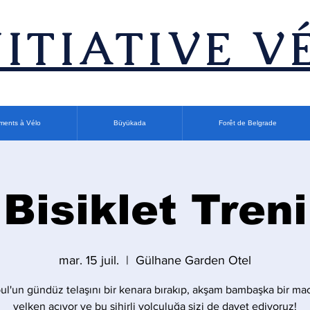
INITIATIVE V
ments à Vélo
Büyükada
Forêt de Belgrade
Bisiklet Treni
mar. 15 juil.
  |  
Gülhane Garden Otel
bul'un gündüz telaşını bir kenara bırakıp, akşam bambaşka bir ma
yelken açıyor ve bu sihirli yolculuğa sizi de davet ediyoruz!