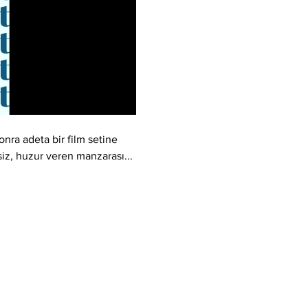
nra adeta bir film setine 
şsiz, huzur veren manzarası... 